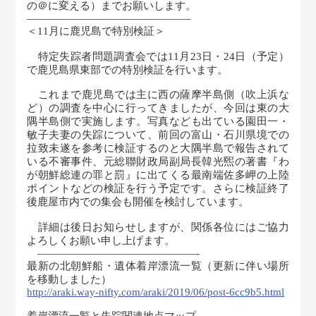
の＠に変える）までお願いします。
———————————————–
＜11月に鹿児島で特別検証＞
特定失踪者問題調査会では11月23日・24日（予定）
で鹿児島県東部での特別検証を行います。
これまで鹿児島では主に西の薩摩半島側（吹上浜な
ど）の調査を中心に行ってきましたが、今回は東の大
隅半島側で実施します。写真なども出ている園田一・
敏子夫妻の失踪について、前回の富山・石川県境での
拉致未遂を参考に検証するのと大隅半島で報告されて
いる不審事件、元総聯財政局副局長韓光煕の著書『わ
が朝鮮総連の罪と罰』に出てくる最南端佐多岬の上陸
ポイントなどの検証を行う予定です。さらに検証終了
後鹿屋市内での集会も開催を検討しています。
詳細は後日お知らせしますが、関係各位にはご協力
よろしくお願い申し上げます。
———————————————-
最新の北朝鮮船・遺体着岸漂流一覧（更新に伴い場所
を移動しました）
http://araki.way-nifty.com/araki/2019/06/post-6cc9b5.html