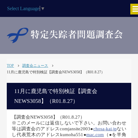
Select Language
▼
TOP
調査会ニュース
11月に鹿児島で特別検証【調査会NEWS3058】（R01.8.27）
11月に鹿児島で特別検証【調査会
NEWS3058】（R01.8.27）
【調査会NEWS3058】（R01.8.27）
※このメールには返信しないで下さい。お問い合わせ
等は調査会のアドレスcomjansite2003●
chosa-kai.jp
ない
し代表荒木のアドレスkumoha551●
mac.com
（●を半角