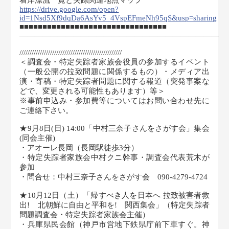
着岸漂流一覧と失踪関連地点マップ
https://drive.google.com/open?
id=1Nsd5Xf9dqDa6AsYv5_4VspEFmeNh95qS&usp=sharing
■■■■■■■■■■■■■■■■■■■■■■■■■■■■■■■■
――――――――――――――――――――――――――
//////////////////////////////////////////////////
＜調査会・特定失踪者家族会役員の参加するイベント
（一般公開の拉致問題に関係するもの）・メディア出
演・寄稿・特定失踪者問題に関する報道（突発事案な
どで、変更される可能性もあります）等＞
※事前申込み・参加費等についてはお問い合わせ先に
ご連絡下さい。
★9月8日(日) 14:00「中村三奈子さんをさがす会」集会
(同会主催)
・アオーレ長岡（長岡駅徒歩3分）
・特定失踪者家族会中村クニ幹事・調査会代表荒木が
参加
・問合せ：中村三奈子さんをさがす会 090-4279-4724
★10月12日（土）「帰すべき人を日本へ 拉致被害者救
出! 北朝鮮に自由と平和を! 関西集会」（特定失踪者
問題調査会・特定失踪者家族会主催）
・兵庫県民会館（神戸市営地下鉄県庁前下車すぐ。神