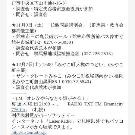
戸市中央区下山手通4-16-3）
・調査会・特定失踪者家族会役員が参加
・問合せ：調査会
★11月9日（土）「拉致問題講演会」（群馬県・救う会
群馬他主催）
・館林市三の丸芸術ホール（館林市役所前バス停すぐ
館林市城町1-2 0276-75-3030）
・調査会代表荒木が参加
・問合せ 群馬県地域福祉推進室（027-226-2518）
★12月7日(土) 13:00「みやこ町人権のつどい」(みやこ
町主催)
・サン・グレートみやこ（みやこ町役場斜向かい 福岡
県みやこ町勝山黒田86-1 0930-32-5540）
・調査会代表荒木が参加
———-
・FM「オレがやらなきゃ誰がやる！」
毎週木曜日21:00～、「RADIO TXT FM Dramacity
776.fm
」（札幌）
副代表村尾がパーソナリティー
インターネット「ListenRadio」で札幌以外でもパソコ
ン・スマホから聴取できます。
http://listenradio.jp