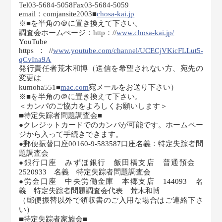
Tel03-5684-5058Fax03-5684-5059
email：comjansite2003■
chosa-kai.jp
※■を半角の＠に置き換えて下さい。
調査会ホームぺージ：http：//
www.chosa-kai.jp/
YouTube
https：//
www.youtube.com/channel/UCECjVKicFLLut5-
qCvIna9A
発行責任者荒木和博（送信を希望されない方、宛先の
変更は
kumoha551■
mac.com
宛メールをお送り下さい）
※■を半角の＠に置き換えて下さい。
＜カンパのご協力をよろしくお願いします＞
■特定失踪者問題調査会■
●クレジットカードでのカンパが可能です。ホームペー
ジから入って手続きできます。
●郵便振替口座00160-9-583587口座名義：特定失踪者問
題調査会
●銀行口座 みずほ銀行 飯田橋支店 普通預金
2520933 名義 特定失踪者問題調査会
●労金口座 中央労働金庫 本郷支店 144093 名
義 特定失踪者問題調査会代表 荒木和博
（郵便振替以外で領収書のご入用な場合はご連絡下さ
い）
■特定失踪者家族会■