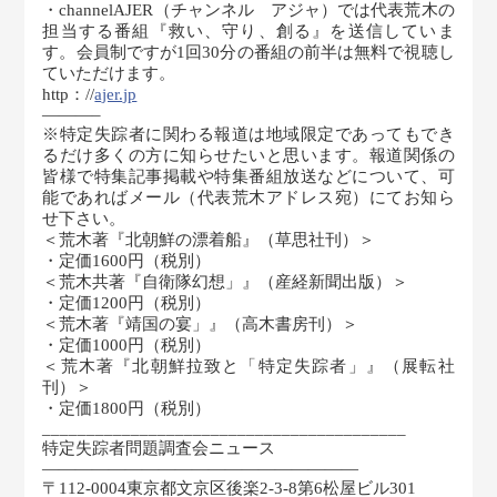
・channelAJER（チャンネル アジャ）では代表荒木の
担当する番組『救い、守り、創る』を送信していま
す。会員制ですが1回30分の番組の前半は無料で視聴し
ていただけます。
http：//
ajer.jp
———–
※特定失踪者に関わる報道は地域限定であってもでき
るだけ多くの方に知らせたいと思います。報道関係の
皆様で特集記事掲載や特集番組放送などについて、可
能であればメール（代表荒木アドレス宛）にてお知ら
せ下さい。
＜荒木著『北朝鮮の漂着船』（草思社刊）＞
・定価1600円（税別）
＜荒木共著『自衛隊幻想」』（産経新聞出版）＞
・定価1200円（税別）
＜荒木著『靖国の宴」』（高木書房刊）＞
・定価1000円（税別）
＜荒木著『北朝鮮拉致と「特定失踪者」』（展転社
刊）＞
・定価1800円（税別）
_________________________________________
特定失踪者問題調査会ニュース
———————————————————
〒112-0004東京都文京区後楽2-3-8第6松屋ビル301