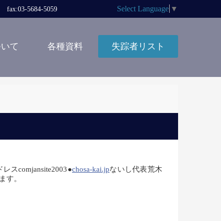
Select Language
▼
x:03-5684-5059
ついて
各種資料
失踪者リスト
jansite2003●
chosa-kai.jp
ないし代表荒木
します。