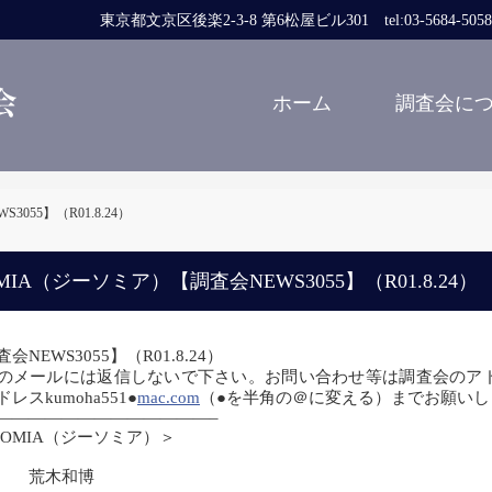
東京都文京区後楽2-3-8 第6松屋ビル301 tel:03-5684-5058 fa
ホーム
調査会に
055】（R01.8.24）
MIA（ジーソミア）【調査会NEWS3055】（R01.8.24）
会NEWS3055】（R01.8.24）
のメールには返信しないで下さい。お問い合わせ等は調査会のアドレスcom
レスkumoha551●
mac.com
（●を半角の＠に変える）までお願い
—————————————–
SOMIA（ジーソミア）＞
木和博