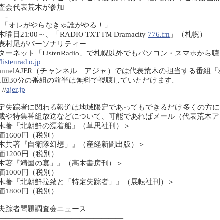
査会代表荒木が参加
—-
M「オレがやらなきゃ誰がやる！」
曜日21:00～、「RADIO TXT FM Dramacity
776.fm
」（札幌）
表村尾がパーソナリティー
ターネット「ListenRadio」で札幌以外でもパソコン・スマホか
/listenradio.jp
hannelAJER（チャンネル アジャ）では代表荒木の担当する番
1回30分の番組の前半は無料で視聴していただけます。
//
ajer.jp
—–
定失踪者に関わる報道は地域限定であってもできるだけ多くの方に
載や特集番組放送などについて、可能であればメール（代表荒木
木著『北朝鮮の漂着船』（草思社刊）＞
価1600円（税別）
木共著『自衛隊幻想」』（産経新聞出版）＞
価1200円（税別）
木著『靖国の宴」』（高木書房刊）＞
価1000円（税別）
木著『北朝鮮拉致と「特定失踪者」』（展転社刊）＞
価1800円（税別）
_____________________________________
失踪者問題調査会ニュース
—————————————————