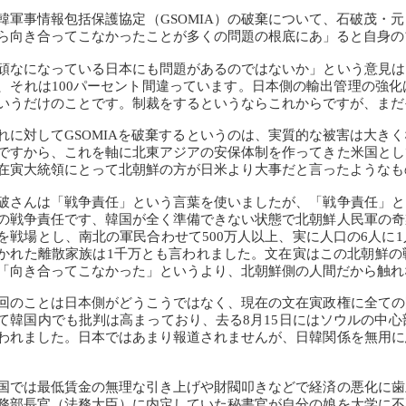
軍事情報包括保護協定（GSOMIA）の破棄について、石破茂・
ら向き合ってこなかったことが多くの問題の根底にあ」ると自身の
なになっている日本にも問題があるのではないか」という意見は
、それは100パーセント間違っています。日本側の輸出管理の強
いうだけのことです。制裁をするというならこれからですが、まだ
に対してGSOMIAを破棄するというのは、実質的な被害は大き
ですから、これを軸に北東アジアの安保体制を作ってきた米国とし
在寅大統領にとって北朝鮮の方が日米より大事だと言ったようなも
さんは「戦争責任」という言葉を使いましたが、「戦争責任」と
の戦争責任です、韓国が全く準備できない状態で北朝鮮人民軍の奇
を戦場とし、南北の軍民合わせて500万人以上、実に人口の6人に
かれた離散家族は1千万とも言われました。文在寅はこの北朝鮮の
「向き合ってこなかった」というより、北朝鮮側の人間だから触れ
のことは日本側がどうこうではなく、現在の文在寅政権に全ての
て韓国内でも批判は高まっており、去る8月15日にはソウルの中心
われました。日本ではあまり報道されませんが、日韓関係を無用に
では最低賃金の無理な引き上げや財閥叩きなどで経済の悪化に歯
務部長官（法務大臣）に内定していた秘書官が自分の娘を大学に不