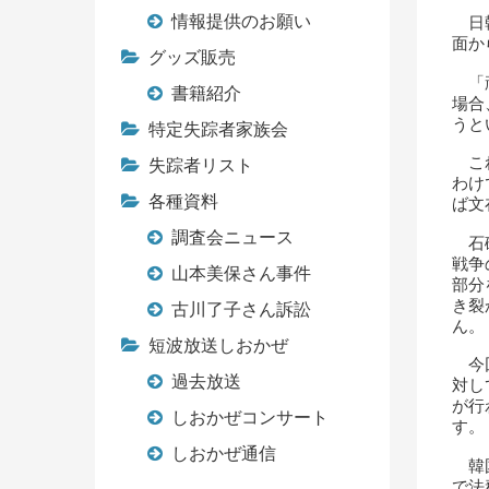
情報提供のお願い
日韓
面か
グッズ販売
「頑
書籍紹介
場合
うと
特定失踪者家族会
これ
失踪者リスト
わけ
各種資料
ば文
調査会ニュース
石破
戦争
山本美保さん事件
部分
き裂
古川了子さん訴訟
ん。
短波放送しおかぜ
今回
過去放送
対し
が行
しおかぜコンサート
す。
しおかぜ通信
韓国
で法