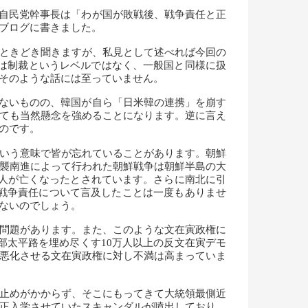
元自民党幹事長は「わが国が敗戦後、戦争責任と正
ブログに書きました。
ときどき聞きますが、私見として述べれば今回の
化は制裁というレベルではなく、一般国と同様に扱
そのような話には至っていません。
くないものの、韓国が自ら「日米韓の連携」を崩す
ても当然懸念を強めることになります。逆に言え
のです。
いう意味で皆が忘れていることがあります。朝鮮
襲南進によって行われた朝鮮戦争は朝鮮半島の大
1人が亡くなったとされています。さらに南北に引
戦争責任について言及したことは一度もありませ
ないのでしょう。
問題があります。また、このような文在寅政権に
部太平路を埋め尽くす10万人以上の反文在寅デモ
悪化させる文在寅政権に対し不満は高まっていま
止めがかからず、そこにもってきて大統領最側近
正入学させていたスキャンダルが噴出しており、