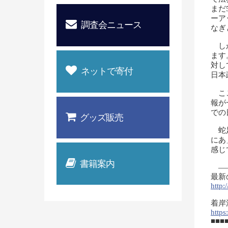
まだ
ーア
調査会ニュース
なぎ
しか
ます
対し
ネットで寄付
日本
ここ
報が
での
グッズ販売
蛇足
にあ
感じ
書籍案内
——
最新
http:
着岸
http
■■■