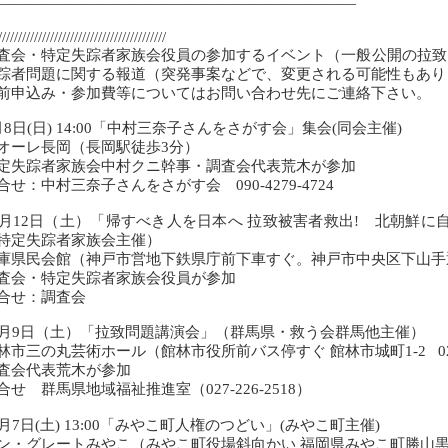
――――――――――――――――――――――――
//////////////////////////////////////////
査会・特定失踪者家族会役員の参加するイベント（一般公開の拉致
踪者問題に関する報道（突発事案などで、変更される可能性もあ
前申込み・参加費等についてはお問い合わせ先にご連絡下さい。
月8日(日) 14:00「中村三奈子さんをさがす会」集会(同会主催)
オーレ長岡（長岡駅徒歩3分）
定失踪者家族会中村クニ幹事・調査会代表荒木が参加
合せ：中村三奈子さんをさがす会 090-4279-4724
0月12日（土）「帰すべき人を日本へ 拉致被害者救出! 北朝鮮
特定失踪者家族会主催）
庫県民会館（神戸市営地下鉄県庁前下車すぐ。神戸市中央区下山手通4
査会・特定失踪者家族会役員が参加
合せ：調査会
1月9日（土）「拉致問題講演会」（群馬県・救う会群馬他主催）
林市三の丸芸術ホール（館林市役所前バス停すぐ 館林市城町1-2 0276-
査会代表荒木が参加
合せ 群馬県地域福祉推進室（027-226-2518）
2月7日(土) 13:00「みやこ町人権のつどい」(みやこ町主催)
ン・グレートみやこ（みやこ町役場斜向かい 福岡県みやこ町勝山黒田86-1 