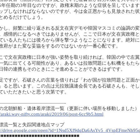
5年任期の3年目なのですが、政権末期のような症状を呈していま
ップしなければならないのですが、今は金正恩からも見放された状
とめるだけでしょう。
し、頻繁に繰り返される反文在寅デモや韓国マスコミの論調の変
。感情的になるべきではありませんが、ここで日本が文在寅政権と
ている人たちには後ろから弾を撃つようなことになります。絶対に
政府がまた変な妥協をするのではないかが一番心配です。
で文在寅政権に日本が強い姿勢を取り続ければ、韓国の中で左翼
一気に出てくる可能性があり、あるいは拉致問題にも転機をもたら
日韓の連携もそのときにこそ進めることができるはずです。
ですが、石破さんの言葉を借りれば「わが国が拉致問題と正面か
」ると思います。この点は元拉致議連会長である石破さんも、そし
ていただきたいと思う次第です。
—————————————-
の北朝鮮船・遺体着岸漂流一覧（更新に伴い場所を移動しました
//araki.way-nifty.com/araki/2019/06/post-6cc9b5.html
漂流一覧と失踪関連地点マップ
s://drive.google.com/open?id=1Nsd5Xf9dqDa6AsYv5_4VspEFmeNh95
■■■■■■■■■■■■■■■■■■■■■■■■■■■■■