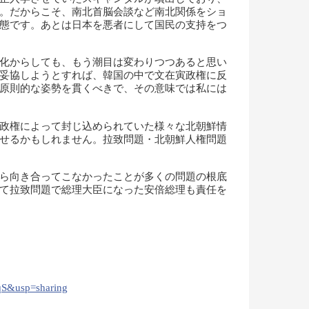
す。だからこそ、南北首脳会談など南北関係をショ
態です。あとは日本を悪者にして国民の支持をつ
化からしても、もう潮目は変わりつつあると思い
妥協しようとすれば、韓国の中で文在寅政権に反
原則的な姿勢を貫くべきで、その意味では私には
政権によって封じ込められていた様々な北朝鮮情
せるかもしれません。拉致問題・北朝鮮人権問題
ら向き合ってこなかったことが多くの問題の根底
て拉致問題で総理大臣になった安倍総理も責任を
）
qS&usp=sharing