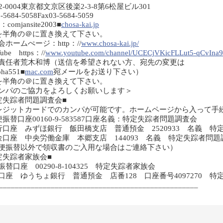
2-0004東京都文京区後楽2-3-8第6松屋ビル301
3-5684-5058Fax03-5684-5059
l：comjansite2003■
chosa-kai.jp
を半角の＠に置き換えて下さい。
会ホームぺージ：http：//
www.chosa-kai.jp/
ube https：//
www.youtube.com/channel/UCECjVKicFLLut5-qCvIna
責任者荒木和博（送信を希望されない方、宛先の変更は
ha551■
mac.com
宛メールをお送り下さい）
を半角の＠に置き換えて下さい。
ンパのご協力をよろしくお願いします＞
定失踪者問題調査会■
レジットカードでのカンパが可能です。ホームページから入って手
便振替口座00160-9-583587口座名義：特定失踪者問題調査会
行口座 みずほ銀行 飯田橋支店 普通預金 2520933 名義 
金口座 中央労働金庫 本郷支店 144093 名義 特定失踪者問
便振替以外で領収書のご入用な場合はご連絡下さい）
定失踪者家族会■
振替口座 00290-8-104325 特定失踪者家族会
口座 ゆうちょ銀行 普通預金 店番128 口座番号4097270 
__________________________________________________