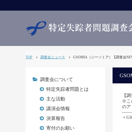
TOP
調査会ニュース
GSOMIA（ジーソミア）【調査会NEWS3
GSO
調査会について
特定失踪者問題とは
【調査
主な活動
※こ
のアド
講演会情報
——
＜G
決算報告
荒
寄付のお願い