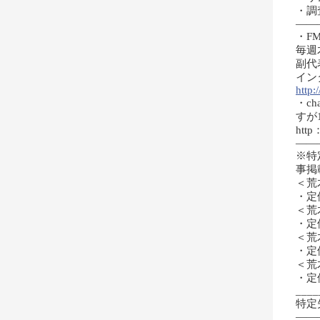
・調
——
・F
毎週木
副代
イン
http:/
・c
すが
http：
——
※特
事掲
＜荒
・定
＜荒
・定
＜荒
・定
＜荒
・定
____
特定
——