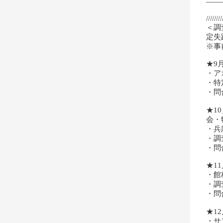
――
////////
＜調
定失
※事
★9
・ア
・特
・問
★1
会・
・兵
・調
・問
★1
・館
・調
・問
★1
・サ