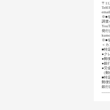
〒11
Tel0
emai
※■
調査
YouT
発行
kumo
※■
＜カ
■特
●ク
●郵
●銀
●労
（郵
■特
郵便
銀行
____