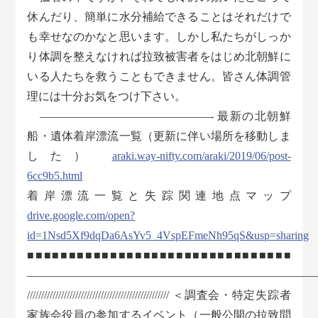
休んだり、簡単に水分補給できることはそれだけで
も幸せなのかなと思います。しかし私たちがしっか
り体調を整えなければ拉致被害者をはじめ北朝鮮に
いる人たちを救うこともできません。皆さん体調管
理には十分お気をつけ下さい。
———————————————- 最新の北朝鮮
船・遺体着岸漂流一覧（更新に伴い場所を移動しま
した）
araki.way-nifty.com/araki/2019/06/post-
6cc9b5.html
着岸漂流一覧と失踪関連地点マップ
drive.google.com/open?
id=1Nsd5Xf9dqDa6AsYv5_4VspEFmeNh95qS&usp=sharing
■■■■■■■■■■■■■■■■■■■■■■■■■■■■■■■■
―――――――――――――――――――――――――
////////////////////////////////////////////////// ＜調査会・特定失踪者
家族会役員の参加するイベント（一般公開の拉致問