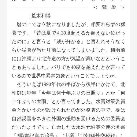
———————————————– ＜猛暑＞
荒木和博
暦の上では立秋になりましたが、相変わらずの猛
暑です。「昔は夏でも30度超えるか超えない位だっ
たのに」と言うと「歳が分かる」と言われそうなく
らい猛暑が当たり前になってしまいました。梅雨前
には沖縄より北海道の方が気温が高いなどというこ
ともありました。パリでも40度を越えたとか言って
いるので世界中異常気象ということでしょうか。
そういえば1990年代の半ばから後半にかけて、北
朝鮮は毎年「今年は何十年ぶりの日照り」とか「何
十年ぶりの大雨」とか言ってました。水害対策委員
会とかいうのが設けられたのが外務省の中で、要は
自然災害をネタに外国の援助を受けるための委員会
だったようです。亡命した太永浩元駐英公使の著書
『3階書記室の暗号』（邦題『北朝鮮外交秘録』）