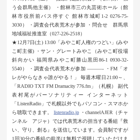
う会群馬他主催） ・館林市三の丸芸術ホール（館
林市役所前バス停すぐ 館林市城町1-2 0276-75-
3030） ・調査会代表荒木が参加 ・問合せ 群馬県
地域福祉推進室（027-226-2518）
★12月7日(土) 13:00「みやこ町人権のつどい」(みや
こ町主催) ・サン・グレートみやこ（みやこ町役場
斜向かい 福岡県みやこ町勝山黒田86-1 0930-32-
5540） ・調査会代表荒木が参加 ———- ・FM「オ
レがやらなきゃ誰がやる！」 毎週木曜日21:00～、
「RADIO TXT FM Dramacity 776.fm」（札幌） 副代
表村尾がパーソナリティー インターネット
「ListenRadio」で札幌以外でもパソコン・スマホか
ら聴取できます。
listenradio.jp
・channelAJER（チャ
ンネル アジャ）では代表荒木の担当する番組『救
い、守り、創る』を送信しています。会員制ですが
1回30分の番組の前半は無料で視聴していただけま