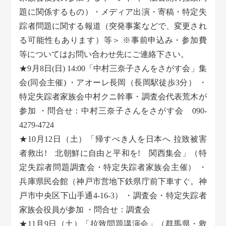
題に関係するもの）・メディア出演・寄稿・特定失
踪者問題に関する報道（突発事案などで、変更され
る可能性もあります）等＞ ※事前申込み・参加費
等についてはお問い合わせ先にご連絡下さい。
★9月8日(日) 14:00「中村三奈子さんをさがす会」集
会(同会主催) ・アオーレ長岡（長岡駅徒歩3分） ・
特定失踪者家族会中村クニ幹事・調査会代表荒木が
参加 ・問合せ：中村三奈子さんをさがす会 090-
4279-4724
★10月12日（土）「帰すべき人を日本へ 拉致被害
者救出! 北朝鮮に自由と平和を! 関西集会」（特
定失踪者問題調査会・特定失踪者家族会主催） ・
兵庫県民会館（神戸市営地下鉄県庁前下車すぐ。神
戸市中央区下山手通4-16-3） ・調査会・特定失踪者
家族会役員が参加 ・問合せ：調査会
★11月9日（土）「拉致問題講演会」（群馬県・救