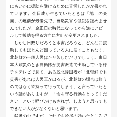
にもいかに援助を受けるために苦労したかが書かれ
ています。金日成が生きていたときは「地上の楽
園」の建前が最優先で、自然災害や飢餓を認めませ
んでしたが、金正日の時代になってから逆にアピー
ルして援助を得る方向に方針が変更されました。
しかし日照りだろうと水害だろうと、どんなに援
助してもほとんど困っている人に届くこともなく、
北朝鮮の一般人民はただ苦しむだけでしょう。東日
本大震災のとき自衛隊が災害派遣で出動している様
子をテレビで見て、ある脱北帰国者が「北朝鮮でも
災害があれば人民軍が出るが、北朝鮮の場合は救う
のではなく皆持って行ってしまう」と言っていたと
いう話がありますが、「命を守る行動をとってくだ
さい」という呼びかけもされず、しようと思っても
できない人が少なくないと思います。
猛暑の中ですが、それでも冷房の効いたところで