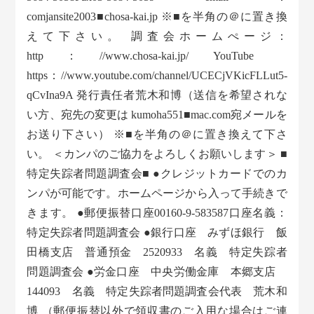
comjansite2003■chosa-kai.jp ※■を半角の＠に置き換
えて下さい。 調査会ホームぺージ：
http：//www.chosa-kai.jp/ YouTube
https：//www.youtube.com/channel/UCECjVKicFLLut5-
qCvIna9A 発行責任者荒木和博（送信を希望されな
い方、宛先の変更は kumoha551■mac.com宛メールを
お送り下さい） ※■を半角の＠に置き換えて下さ
い。 ＜カンパのご協力をよろしくお願いします＞ ■
特定失踪者問題調査会■ ●クレジットカードでのカ
ンパが可能です。ホームページから入って手続きで
きます。 ●郵便振替口座00160-9-583587口座名義：
特定失踪者問題調査会 ●銀行口座 みずほ銀行 飯
田橋支店 普通預金 2520933 名義 特定失踪者
問題調査会 ●労金口座 中央労働金庫 本郷支店
144093 名義 特定失踪者問題調査会代表 荒木和
博 （郵便振替以外で領収書のご入用な場合はご連