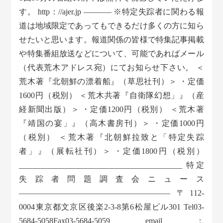
す。 http：//ajer.jp ———– ※特定失踪者に関わる報
道は地域限定であってもできるだけ多くの方に知ら
せたいと思います。報道関係の皆様で特集記事掲載
や特集番組放送などについて、可能であればメール
（代表荒木アドレス宛）にてお知らせ下さい。 ＜
荒木著『北朝鮮の漂着船』（草思社刊）＞ ・定価
1600円（税別） ＜荒木共著『自衛隊幻想」』（産
経新聞出版）＞ ・定価1200円（税別） ＜荒木著
『靖国の宴」』（高木書房刊）＞ ・定価1000円
（税別） ＜荒木著『北朝鮮拉致と「特定失踪
者」』（展転社刊）＞ ・定価1800円（税別）
_________________________________________ 特定
失踪者問題調査会ニュース
——————————————————— 〒112-
0004東京都文京区後楽2-3-8第6松屋ビル301 Tel03-
5684-5058Fax03-5684-5059 email：