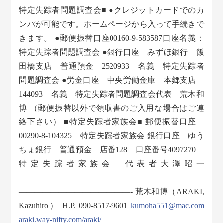
特定失踪者問題調査会■ ●クレジットカードでのカ
ンパが可能です。ホームページから入って手続きで
きます。 ●郵便振替口座00160-9-583587口座名義：
特定失踪者問題調査会 ●銀行口座 みずほ銀行 飯
田橋支店 普通預金 2520933 名義 特定失踪者
問題調査会 ●労金口座 中央労働金庫 本郷支店
144093 名義 特定失踪者問題調査会代表 荒木和
博 （郵便振替以外で領収書のご入用な場合はご連
絡下さい） ■特定失踪者家族会■ 郵便振替口座
00290-8-104325 特定失踪者家族会 銀行口座 ゆう
ちょ銀行 普通預金 店番128 口座番号4097270
特定失踪者家族会 代表者大澤昭一
___________________________________________________
——————————————- 荒木和博（ARAKI,
Kazuhiro） H.P. 090-8517-9601
kumoha551@mac.com
araki.way-nifty.com/araki/