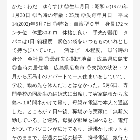
かた：わだ ゆうすけ ◎生年月日：昭和52(1977)年
1月30日 ◎当時の年齢：25歳 ◎失踪年月日：平成
14(2002)年5月7日 ◎特徴：血液型Ｏ型 身長172セ
ンチ位 体重80キロ 体格は良い 手先が器用 タ
バコは1日1箱程度 紫色の袋をいつもものいれとし
て持ち歩いていた。 酒はビール程度。 ◎当時の
身分：会社員 ◎最終失踪関連地点：広島県広島市
◎当時の居住地：広島県広島市 ◎失踪の状況：２
月から広島市のアパートで一人住まいをしていて、
学校、勤め先を休んだことはなかった。5月6日、専
門学校の同級生の結婚式に出席して実家島根から広
島へ１時間半かけて帰り、母親が電話で本人と通話
した。ところが７日午後、職場から実家に「無断欠
勤している」と連絡。母親が部屋を調べると、電灯
がついてパソコンが広げてあり、湯沸かしポットも
そのままで、普通の生活の様子。携帯電話、銀行カ