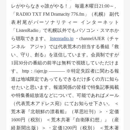
レがやらなきゃ誰がやる！」 毎週木曜日21:00～、
「RADIO TXT FM Dramacity 776.fm」（札幌） 副代
表村尾がパーソナリティー インターネット
「ListenRadio」で札幌以外でもパソコン・スマホか
ら聴取できます。
listenradio.jp
・channelAJER（チャ
ンネル アジャ）では代表荒木の担当する番組『救
い、守り、創る』を送信しています。会員制ですが
1回30分の番組の前半は無料で視聴していただけま
す。 http：//ajer.jp ———– ※特定失踪者に関わる報
道は地域限定であってもできるだけ多くの方に知ら
せたいと思います。報道関係の皆様で特集記事掲載
や特集番組放送などについて、可能であればメール
（代表荒木アドレス宛）にてお知らせ下さい。 ＜
荒木著『北朝鮮の漂着船』（草思社刊）＞ ・定価
1600円（税別） ＜荒木共著『自衛隊幻想」』（産
経新聞出版）＞ ・定価1200円（税別） ＜荒木著