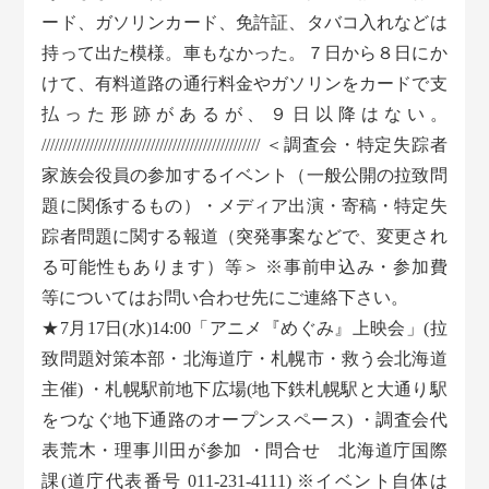
ード、ガソリンカード、免許証、タバコ入れなどは
持って出た模様。車もなかった。７日から８日にか
けて、有料道路の通行料金やガソリンをカードで支
払った形跡があるが、９日以降はない。
////////////////////////////////////////////////// ＜調査会・特定失踪者
家族会役員の参加するイベント（一般公開の拉致問
題に関係するもの）・メディア出演・寄稿・特定失
踪者問題に関する報道（突発事案などで、変更され
る可能性もあります）等＞ ※事前申込み・参加費
等についてはお問い合わせ先にご連絡下さい。
★7月17日(水)14:00「アニメ『めぐみ』上映会」(拉
致問題対策本部・北海道庁・札幌市・救う会北海道
主催) ・札幌駅前地下広場(地下鉄札幌駅と大通り駅
をつなぐ地下通路のオープンスペース) ・調査会代
表荒木・理事川田が参加 ・問合せ 北海道庁国際
課(道庁代表番号 011-231-4111) ※イベント自体は