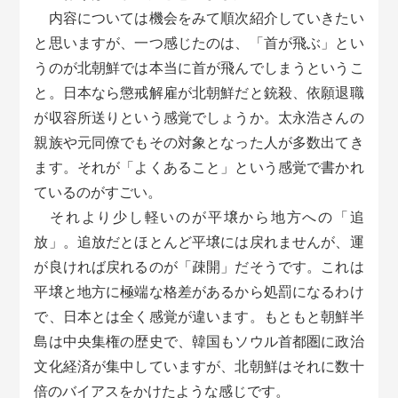
内容については機会をみて順次紹介していきたい
と思いますが、一つ感じたのは、「首が飛ぶ」とい
うのが北朝鮮では本当に首が飛んでしまうというこ
と。日本なら懲戒解雇が北朝鮮だと銃殺、依願退職
が収容所送りという感覚でしょうか。太永浩さんの
親族や元同僚でもその対象となった人が多数出てき
ます。それが「よくあること」という感覚で書かれ
ているのがすごい。
それより少し軽いのが平壌から地方への「追
放」。追放だとほとんど平壌には戻れませんが、運
が良ければ戻れるのが「疎開」だそうです。これは
平壌と地方に極端な格差があるから処罰になるわけ
で、日本とは全く感覚が違います。もともと朝鮮半
島は中央集権の歴史で、韓国もソウル首都圏に政治
文化経済が集中していますが、北朝鮮はそれに数十
倍のバイアスをかけたような感じです。