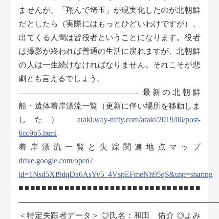
ませんが、「翔んで埼玉」が現実化したのが北朝鮮
だとしたら（実際にはもっとひどいわけですが）、
出てくる人間は皆役者ということになります。役者
は撮影が終われば普通の生活に戻れますが、北朝鮮
の人は一生続けなければなりません。それこそが悲
劇とも言えるでしょう。
———————————————- 最新の北朝鮮
船・遺体着岸漂流一覧（更新に伴い場所を移動しま
した）
araki.way-nifty.com/araki/2019/06/post-
6cc9b5.html
着岸漂流一覧と失踪関連地点マップ
drive.google.com/open?
id=1Nsd5Xf9dqDa6AsYv5_4VspEFmeNh95qS&usp=sharing
■■■■■■■■■■■■■■■■■■■■■■■■■■■■■■■■
―――――――――――――――――――――――――
＜特定失踪者データ＞ ◎氏名：和田 佑介 ◎よみ