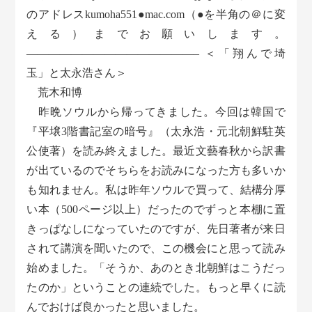
のアドレスkumoha551●mac.com（●を半角の＠に変
える）までお願いします。
———————————————– ＜「翔んで埼
玉」と太永浩さん＞
荒木和博
昨晩ソウルから帰ってきました。今回は韓国で
『平壌3階書記室の暗号』（太永浩・元北朝鮮駐英
公使著）を読み終えました。最近文藝春秋から訳書
が出ているのでそちらをお読みになった方も多いか
も知れません。私は昨年ソウルで買って、結構分厚
い本（500ページ以上）だったのでずっと本棚に置
きっぱなしになっていたのですが、先日著者が来日
されて講演を聞いたので、この機会にと思って読み
始めました。「そうか、あのとき北朝鮮はこうだっ
たのか」ということの連続でした。もっと早くに読
んでおけば良かったと思いました。