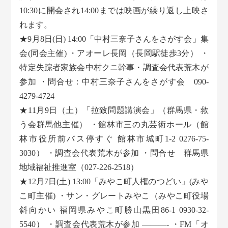
10:30に開会され14:00までは映画が繰り返し上映さ
れます。
★9月8日(日) 14:00「中村三奈子さんをさがす会」集
会(同会主催) ・アオーレ長岡（長岡駅徒歩3分） ・
特定失踪者家族会中村クニ幹事・調査会代表荒木が
参加 ・問合せ：中村三奈子さんをさがす会 090-
4279-4724
★11月9日（土）「拉致問題講演会」（群馬県・救
う会群馬他主催） ・館林市三の丸芸術ホール（館
林市役所前バス停すぐ 館林市城町1-2 0276-75-
3030） ・調査会代表荒木が参加 ・問合せ 群馬県
地域福祉推進室（027-226-2518）
★12月7日(土) 13:00「みやこ町人権のつどい」(みや
こ町主催) ・サン・グレートみやこ（みやこ町役場
斜向かい 福岡県みやこ町勝山黒田86-1 0930-32-
5540） ・調査会代表荒木が参加 ———- ・FM「オ