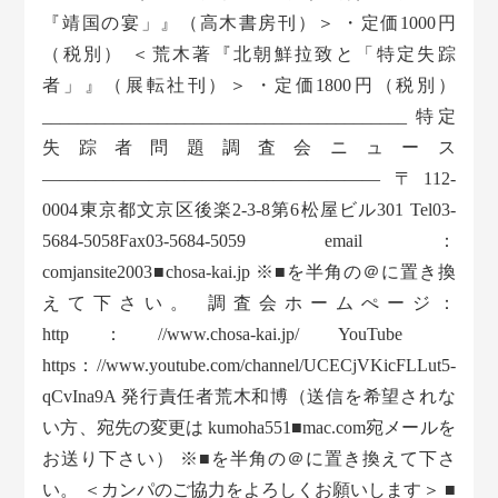
『靖国の宴」』（高木書房刊）＞ ・定価1000円
（税別） ＜荒木著『北朝鮮拉致と「特定失踪
者」』（展転社刊）＞ ・定価1800円（税別）
_________________________________________ 特定
失踪者問題調査会ニュース
——————————————————— 〒112-
0004東京都文京区後楽2-3-8第6松屋ビル301 Tel03-
5684-5058Fax03-5684-5059 email：
comjansite2003■chosa-kai.jp ※■を半角の＠に置き換
えて下さい。 調査会ホームぺージ：
http：//www.chosa-kai.jp/ YouTube
https：//www.youtube.com/channel/UCECjVKicFLLut5-
qCvIna9A 発行責任者荒木和博（送信を希望されな
い方、宛先の変更は kumoha551■mac.com宛メールを
お送り下さい） ※■を半角の＠に置き換えて下さ
い。 ＜カンパのご協力をよろしくお願いします＞ ■