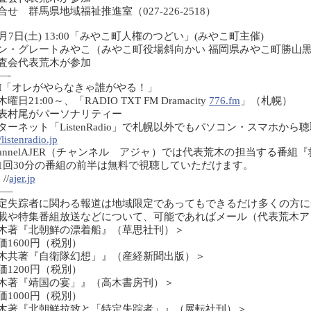
合せ 群馬県地域福祉推進室（027-226-2518）
2月7日(土) 13:00「みやこ町人権のつどい」(みやこ町主催)
ン・グレートみやこ（みやこ町役場斜向かい 福岡県みやこ町勝山黒田86-1 
査会代表荒木が参加
—-
M「オレがやらなきゃ誰がやる！」
曜日21:00～、「RADIO TXT FM Dramacity
776.fm
」（札幌）
表村尾がパーソナリティー
ターネット「ListenRadio」で札幌以外でもパソコン・スマホか
/listenradio.jp
hannelAJER（チャンネル アジャ）では代表荒木の担当する番
1回30分の番組の前半は無料で視聴していただけます。
//
ajer.jp
—–
定失踪者に関わる報道は地域限定であってもできるだけ多くの方に
載や特集番組放送などについて、可能であればメール（代表荒木
木著『北朝鮮の漂着船』（草思社刊）＞
価1600円（税別）
木共著『自衛隊幻想」』（産経新聞出版）＞
価1200円（税別）
木著『靖国の宴」』（高木書房刊）＞
価1000円（税別）
木著『北朝鮮拉致と「特定失踪者」』（展転社刊）＞