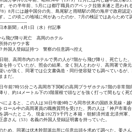
国分事件の2年前、昭和54年（1979）12月には同じ越中国分
す。その半年前、5月には都庁職員のアベック拉致未遂と思われる
978）8月には越中国分の先、島尾駅と雨晴駅の間の海岸で政府認
す。この頃この地域に何があったのか、7月の検証ではあらためて
――――――-
日本新聞」4月1日（水）付記事
から飛び降り死亡 高岡のホテル
所持のサウナ客
？外国人登録証持つ 警察の任意調べ控え
日朝、高岡市内のホテルで男の人が7階から飛び降り、死亡した。
金を持っていたが。照会の結果、全く別人とわかり、高岡署で身元
疑いが強く、同署では公文書偽造・同行使容疑でも調べているが、
ままだ。
日午前7時55分ごろ高岡市下関町の高岡プラザホテル7階の非常
降り、約14メートル下の3階屋根で頭などを強く打って間もなく死
によると、この人は30日午後9時ごろ同市伏木の国鉄氷見線・越
トロール中の高岡署員の職務質問を受けた。男の人は「神戸市葺合
を調べたところ、現金192万9千円と本籍・朝鮮済州道北済州軍
正彦さん（53）名義の外国人登録証明書を持っていた。
ため、同署は伏木幹部派出所に任意出頭を求めて調べた。姜さん