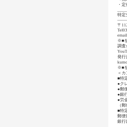
・定
____
特定
——
〒11
Tel0
emai
※■
調査
YouT
発行
kumo
※■
＜カ
■特
●ク
●郵
●銀
●労
（郵
■特
郵便
銀行
____