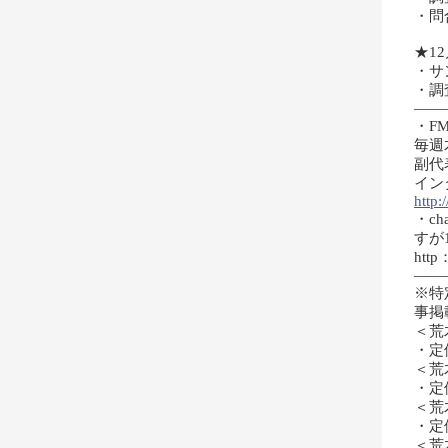
・問
★1
・サ
・調
——
・F
毎週木
副代
イン
http:/
・c
すが
http：
——
※特
事掲
＜荒
・定
＜荒
・定
＜荒
・定
＜荒