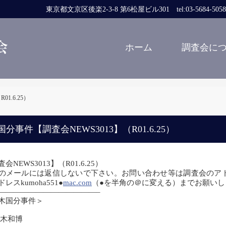
東京都文京区後楽2-3-8 第6松屋ビル301 tel:03-5684-5058 fa
ホーム
調査会に
1.6.25）
分事件【調査会NEWS3013】（R01.6.25）
会NEWS3013】（R01.6.25）
のメールには返信しないで下さい。お問い合わせ等は調査会のアドレスcom
レスkumoha551●
mac.com
（●を半角の＠に変える）までお願い
—————————————–
木国分事件＞
木和博