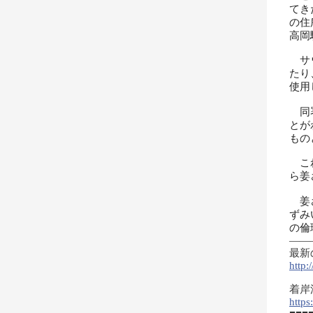
てき
の住
高岡
サウ
たり
使用
同署
とが
もの
これ
ら姜
姜さ
ずみ
の倫
——
最新
http:
着岸
http