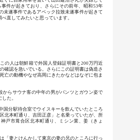
駅の近くに自家用車を置いて山田建治さんが失踪して
事件が起きており、さらにその前年、昭和53年
定の未遂事件であるアベック拉致未遂事件が起きて
調べ直してみたいと思っています。
この人は朝鮮籍で外国人登録証明書と200万円近
の確認を急いでいる。さらにこの証明書は偽造さ
死亡の動機やなぜ高岡にきたかなどはなぞに包ま
階段からサウナ客の中年の男がパンツとガウン姿で
亡した。
中国分駅待合室でウイスキーを飲んでいたところ
区北本町通り、吉田正彦」と名乗っていたが、所
、神戸市葺合区北本町通り、ミシン業、姜（きょ
は「妻とけんかして東京の妻の兄のところに行っ