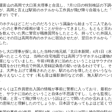
富山の高岡で大口英夫理事と合流し、7月12日の特別検証の下調
が、高岡と言えば駅前のホテルから工作員が飛び降り自殺をした「
すが）です。
ホテルはどこだったのだろうという議論から始まって二人であら
いたのと事件の様相が違うことが分かってきました。もともと言わ
を飲んでいた男に警官が職務質問をしたところ、持っていた外国人
めにその日は高岡市内のホテルに宿泊させたが、翌日ホテルから「
した。
し大口理事が探し出した当時の地元紙「北日本新聞」4月1日（水
調べたところでは、当時の住宅地図では高岡プラザホテルは建物の
屋になっていました。午前1時過ぎに泊めたということはサウナの
職質をかけた時点で外国人登録証偽造の疑いがあるわけですし、そ
は、大声を上げて通報されたとか、駅のものを壊したとかいうなら
ありえないことです（私も昔は撮影旅行などの折、無人駅のベン
。
らくは工作員密出入国の情報が事前に警察に入っており、最初か
と、サウナに泊めたということ自体が不思議ですし、しかも監視し
万歳」と言って飛び降りたという話はどこで聞いたのか忘れました
の意味だと理解したのでしょうか。日本語であってもよほど近くで