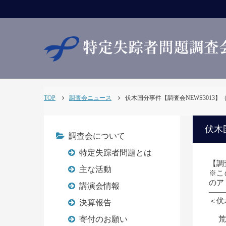
TOP
調査会ニュース
伏木国分事件【調査会NEWS3013】（R0
伏木国
調査会について
特定失踪者問題とは
【調査
主な活動
※こ
のアド
講演会情報
——
＜伏
決算報告
荒
寄付のお願い