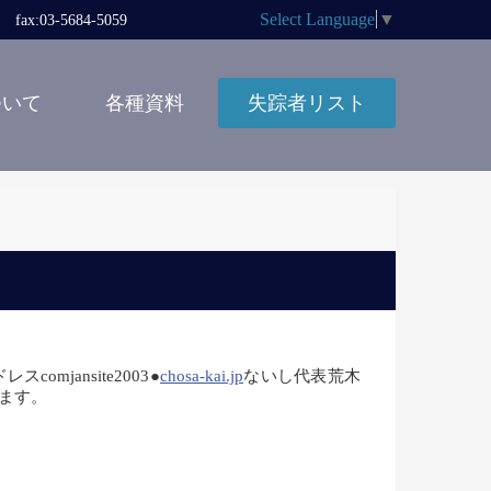
Select Language
▼
x:03-5684-5059
ついて
各種資料
失踪者リスト
jansite2003●
chosa-kai.jp
ないし代表荒木
します。