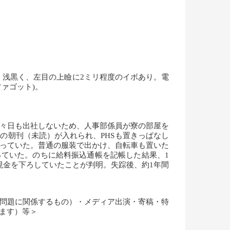
ンチ。浅黒く、左目の上瞼に2ミリ程度のイボあり。電
ァゴット)。
翌々日も出社しないため、人事部係員が寮の部屋を
の朝刊（未読）が入れられ、PHSも置きっぱなし
っていた。普通の服装で出かけ、自転車も置いた
ていた。のちに給料振込通帳を記帳した結果、1
現金を下ろしていたことが判明。失踪後、約1年間
問題に関係するもの）・メディア出演・寄稿・特
ります）等＞