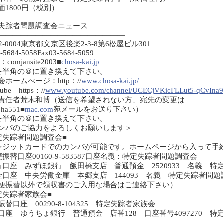
価1800円（税別）
_____________________________________
失踪者問題調査会ニュース
—————————————————
2-0004東京都文京区後楽2-3-8第6松屋ビル301
3-5684-5058Fax03-5684-5059
l：comjansite2003■
chosa-kai.jp
を半角の＠に置き換えて下さい。
会ホームぺージ：http：//
www.chosa-kai.jp/
ube https：//
www.youtube.com/channel/UCECjVKicFLLut5-qCvIna
責任者荒木和博（送信を希望されない方、宛先の変更は
ha551■
mac.com
宛メールをお送り下さい）
を半角の＠に置き換えて下さい。
ンパのご協力をよろしくお願いします＞
定失踪者問題調査会■
レジットカードでのカンパが可能です。ホームページから入って手
便振替口座00160-9-583587口座名義：特定失踪者問題調査会
行口座 みずほ銀行 飯田橋支店 普通預金 2520933 名義 
金口座 中央労働金庫 本郷支店 144093 名義 特定失踪者問
便振替以外で領収書のご入用な場合はご連絡下さい）
定失踪者家族会■
振替口座 00290-8-104325 特定失踪者家族会
口座 ゆうちょ銀行 普通預金 店番128 口座番号4097270 
__________________________________________________