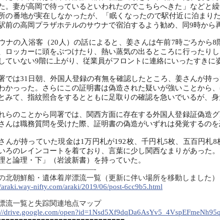
た。妻が高岡で待っているといわれたのでこちらへきた」などと繰
所の番地が実在しなかったが、「眠くなったので駅付近に泊まりた
駅前の高岡プラザホテルのサウナで宿泊するよう勧め、同9時から
ナの入浴客（20人）の話によると、姜さんは午前7時ごろから8
、ロッカーに頭をぶつけたり、熱い蒸気の出るところに行ったりし
していない9階に上がり、従業員がフロントに連絡にいったすきに
では31日朝、外国人登録の有無を確認したところ、姜さんが持っ
わかっった。さらにこの証明書は偽造された疑いが強いことから、
とみて、指紋照合をするとともに足取りの確認を急いでいるが、身
らのことから同署では、関西方面に存在する外国人登録証偽造グ
さんは職務質問を受けた際、証明書の偽造がいずれは発覚するのを
んが持っていた現金は1万円札が192枚、千円札5枚、五百円札
いろのレインコートを着ており、言葉に少し関西なまりがあった。
理と論理・下」（岩波新書）を持っていた。
—————————————-
の北朝鮮船・遺体着岸漂流一覧（更新に伴い場所を移動しました
//araki.way-nifty.com/araki/2019/06/post-6cc9b5.html
漂流一覧と失踪関連地点マップ
s://drive.google.com/open?id=1Nsd5Xf9dqDa6AsYv5_4VspEFmeNh95