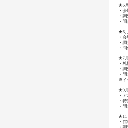
★6
・会
・調
・問合
★6
・会
・調
・問合
★7
・札
・調
・問合
※イ
★9
・ア
・特
・問
★1
・館
・調