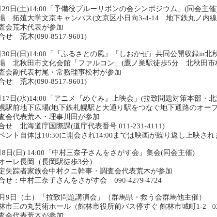
月29日(土)14:00「予備役ブルーリボンの会シンポジウム」(同会主催
場 拓殖大学文京キャンパス(文京区小日向3-4-14 地下鉄丸ノ内線
査会荒木代表が参加
せ 荒木(090-8517-9601)
月30日(日)14:00「『ふるさとの風』『しおかぜ』共同公開収録i
場 北秋田市文化会館「ファルコン」(鷹ノ巣駅徒歩5分 北秋田市材
査会副代表村尾・常務理事松村が参加
せ 荒木(090-8517-9601)
月17日(水)14:00「アニメ『めぐみ』上映会」(拉致問題対策本部
幌駅前地下広場(地下鉄札幌駅と大通り駅をつなぐ地下通路のオープ
査会代表荒木・理事川田が参加
せ 北海道庁国際課(道庁代表番号 011-231-4111)
ベント自体は10:30に開会され14:00までは映画が繰り返し上映さ
月8日(日) 14:00「中村三奈子さんをさがす会」集会(同会主催)
オーレ長岡（長岡駅徒歩3分）
定失踪者家族会中村クニ幹事・調査会代表荒木が参加
合せ：中村三奈子さんをさがす会 090-4279-4724
1月9日（土）「拉致問題講演会」（群馬県・救う会群馬他主催）
林市三の丸芸術ホール（館林市役所前バス停すぐ 館林市城町1-2 0276-
査会代表荒木が参加