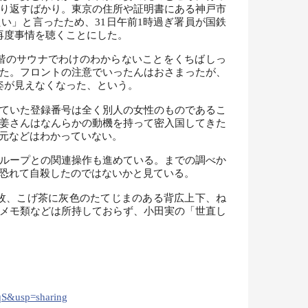
り返すばかり。東京の住所や証明書にある神戸市
い」と言ったため、31日午前1時過ぎ署員が国鉄
再度事情を聴くことにした。
階のサウナでわけのわからないことをくちばしっ
た。フロントの注意でいったんはおさまったが、
姿が見えなくなった、という。
ていた登録番号は全く別人の女性のものであるこ
姜さんはなんらかの動機を持って密入国してきた
元などはわかっていない。
ループとの関連操作も進めている。までの調べか
恐れて自殺したのではないかと見ている。
8枚、こげ茶に灰色のたてじまのある背広上下、ね
メモ類などは所持しておらず、小田実の「世直し
）
qS&usp=sharing