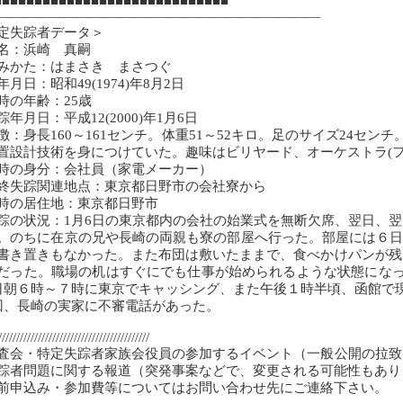
■■■■■■■■■■■■■■■■■■■■■■■■■■■■■
――――――――――――――――――――――――
定失踪者データ＞
名：浜崎 真嗣
みかた：はまさき まさつぐ
年月日：昭和49(1974)年8月2日
時の年齢：25歳
踪年月日：平成12(2000)年1月6日
徴：身長160～161センチ。体重51～52キロ。足のサイズ24セ
置設計技術を身につけていた。趣味はビリヤード、オーケストラ(フ
時の身分：会社員（家電メーカー）
終失踪関連地点：東京都日野市の会社寮から
時の居住地：東京都日野市
踪の状況：1月6日の東京都内の会社の始業式を無断欠席、翌日、
。のちに在京の兄や長崎の両親も寮の部屋へ行った。部屋には６日
書き置きもなかった。また布団は敷いたままで、食べかけパンが残
だった。職場の机はすぐにでも仕事が始められるような状態になっ
日朝６時～７時に東京でキャッシング、また午後１時半頃、函館で
回、長崎の実家に不審電話があった。
//////////////////////////////////////////
査会・特定失踪者家族会役員の参加するイベント（一般公開の拉致
踪者問題に関する報道（突発事案などで、変更される可能性もあ
前申込み・参加費等についてはお問い合わせ先にご連絡下さい。