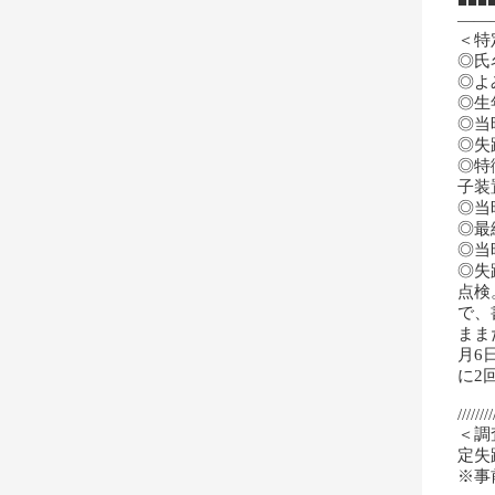
■■■
――
＜特
◎氏
◎よ
◎生
◎当
◎失
◎特
子装
◎当
◎最
◎当
◎失
点検
で、
まま
月6
に2
////////
＜調
定失
※事