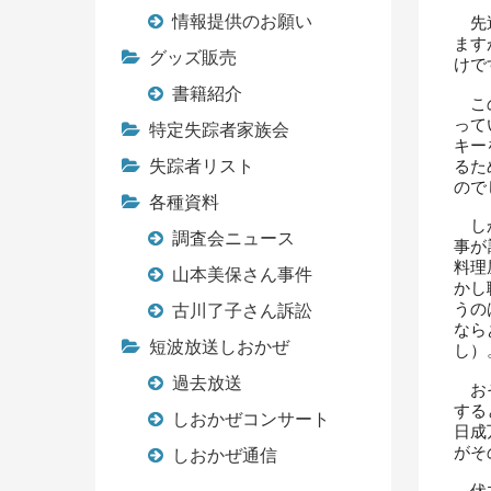
情報提供のお願い
先週
ます
グッズ販売
けで
書籍紹介
この
って
特定失踪者家族会
キー
失踪者リスト
るた
ので
各種資料
しか
調査会ニュース
事が
料理
山本美保さん事件
かし
うの
古川了子さん訴訟
なら
短波放送しおかぜ
し）
過去放送
おそ
する
しおかぜコンサート
日成
がそ
しおかぜ通信