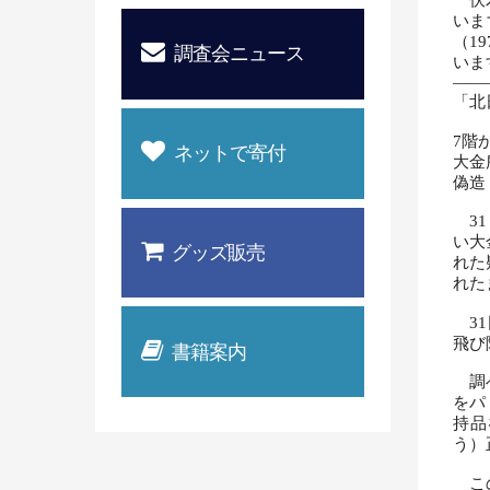
伏木
いま
（1
調査会ニュース
いま
――
「北
7階
ネットで寄付
大金
偽造
31
い大
グッズ販売
れた
れた
31
飛び
書籍案内
調べ
をパ
持品
う）
この