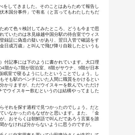
べをしてきました。そのことはあらためて報告し
伏木国分事件」で有名（と言ってもわたしたちだ
ためて色々検討してみたところ、どうも今まで思
れていたのは氷見線越中国分駅の待合室でウィス
登録証に偽造の疑いがあり、翌日入管で確認をす
金日成万歳」と叫んで飛び降り自殺したというも
）付記事には下のように書かれています。大口理
4階から7階が宿泊室、8階がサウナ、9階が日本
仮眠室で寝るようにしたということでしょう。し
もそも駅のベンチにいた人間に職質をかけるとい
分かりますが、ただウイスキーを飲んでいただけ
チでウイスキー飲むというのは結構やってました
らそれを探す過程で見つかったのでしょう。だと
ていなかったのもなぜかと思います。また、「金
が、おそらくは朝鮮語で叫んだであろう言葉を誰
聞かなければ分からないように思うのですが。