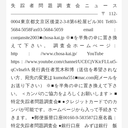
失踪者問題調査会ニュース
——————————————————— 〒112-
0004東京都文京区後楽2-3-8第6松屋ビル301 Tel03-
5684-5058Fax03-5684-5059 email：
comjansite2003■chosa-kai.jp ※■を半角の＠に置き換
えて下さい。 調査会ホームぺージ：
http：//www.chosa-kai.jp/ YouTube
https：//www.youtube.com/channel/UCECjVKicFLLut5-
qCvIna9A 発行責任者荒木和博（送信を希望されな
い方、宛先の変更は kumoha551■mac.com宛メールを
お送り下さい） ※■を半角の＠に置き換えて下さ
い。 ＜カンパのご協力をよろしくお願いします＞ ■
特定失踪者問題調査会■ ●クレジットカードでのカ
ンパが可能です。ホームページから入って手続きで
きます。 ●郵便振替口座00160-9-583587口座名義：
特定失踪者問題調査会 ●銀行口座 みずほ銀行 飯