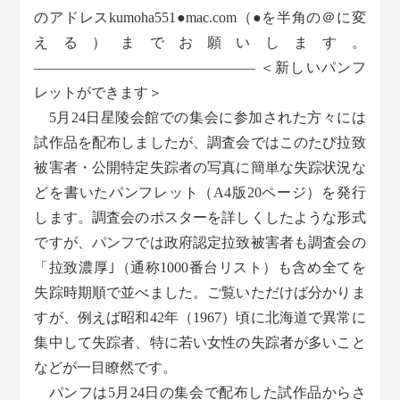
のアドレスkumoha551●mac.com（●を半角の＠に変
える）までお願いします。
———————————————– ＜新しいパンフ
レットができます＞
5月24日星陵会館での集会に参加された方々には
試作品を配布しましたが、調査会ではこのたび拉致
被害者・公開特定失踪者の写真に簡単な失踪状況な
どを書いたパンフレット（A4版20ページ）を発行
します。調査会のポスターを詳しくしたような形式
ですが、パンフでは政府認定拉致被害者も調査会の
「拉致濃厚｣（通称1000番台リスト）も含め全てを
失踪時期順で並べました。ご覧いただけば分かりま
すが、例えば昭和42年（1967）頃に北海道で異常に
集中して失踪者、特に若い女性の失踪者が多いこと
などが一目瞭然です。
パンフは5月24日の集会で配布した試作品からさ