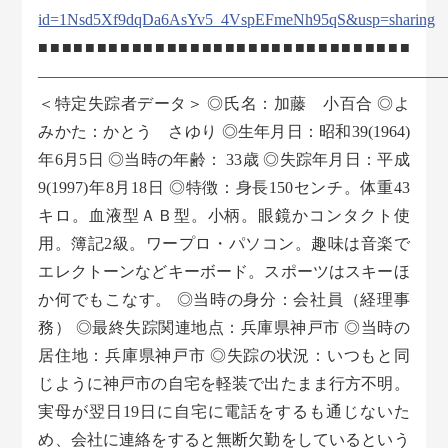
id=1Nsd5Xf9dqDa6AsYv5_4VspEFmeNh95qS&usp=sharing
■■■■■■■■■■■■■■■■■■■■■■■■■■■■■■■■
―――――――――――――――――――――――――
＜特定失踪者データ＞ ◎氏名：加藤 小百合 ◎よ
みかた：かとう さゆり ◎生年月日：昭和39(1964)
年6月5日 ◎当時の年齢： 33歳 ◎失踪年月日：平成
9(1997)年8月18日 ◎特徴：身長150センチ。体重43
キロ。血液型ＡＢ型。小柄。眼鏡かコンタクト使
用。簿記2級。ワープロ・パソコン。趣味は音楽で
エレクトーンなどキーボード。スポーツはスキーほ
か何でもこなす。 ◎当時の身分：会社員（経理事
務） ◎最終失踪関連地点：兵庫県神戸市 ◎当時の
居住地：兵庫県神戸市 ◎失踪の状況：いつもと同
じように神戸市の自宅を軽装で出たまま行方不明。
実母が翌日19日に自宅に電話をするも通じないた
め、会社に連絡をすると無断欠勤をしているという