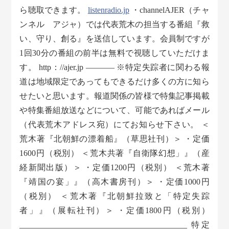
ら聴取できます。
listenradio.jp
・channelAJER（チャ
ンネル アジャ）では代表荒木の担当する番組『救
い、守り、創る』を送信しています。会員制ですが
1回30分の番組の前半は無料で視聴していただけま
す。 http：//ajer.jp ———– ※特定失踪者に関わる報
道は地域限定であってもできるだけ多くの方に知ら
せたいと思います。報道関係の皆様で特集記事掲載
や特集番組放送などについて、可能であればメール
（代表荒木アドレス宛）にてお知らせ下さい。 ＜
荒木著『北朝鮮の漂着船』（草思社刊）＞ ・定価
1600円（税別） ＜荒木共著『自衛隊幻想」』（産
経新聞出版）＞ ・定価1200円（税別） ＜荒木著
『靖国の宴」』（高木書房刊）＞ ・定価1000円
（税別） ＜荒木著『北朝鮮拉致と「特定失踪
者」』（展転社刊）＞ ・定価1800円（税別）
_________________________________________ 特定