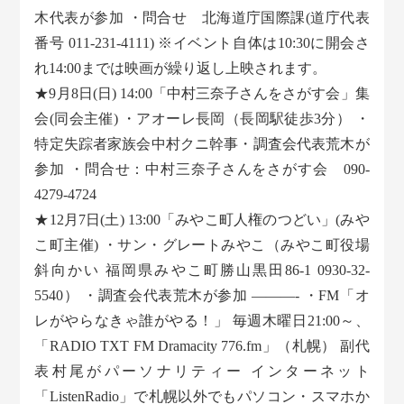
木代表が参加 ・問合せ 北海道庁国際課(道庁代表
番号 011-231-4111) ※イベント自体は10:30に開会さ
れ14:00までは映画が繰り返し上映されます。
★9月8日(日) 14:00「中村三奈子さんをさがす会」集
会(同会主催) ・アオーレ長岡（長岡駅徒歩3分） ・
特定失踪者家族会中村クニ幹事・調査会代表荒木が
参加 ・問合せ：中村三奈子さんをさがす会 090-
4279-4724
★12月7日(土) 13:00「みやこ町人権のつどい」(みや
こ町主催) ・サン・グレートみやこ（みやこ町役場
斜向かい 福岡県みやこ町勝山黒田86-1 0930-32-
5540） ・調査会代表荒木が参加 ———- ・FM「オ
レがやらなきゃ誰がやる！」 毎週木曜日21:00～、
「RADIO TXT FM Dramacity 776.fm」（札幌） 副代
表村尾がパーソナリティー インターネット
「ListenRadio」で札幌以外でもパソコン・スマホか