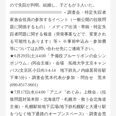
ので失踪が判明。結婚し、子どもが３人いた。
////////////////////////////////////////////////// ＜調査会・特定失踪者
家族会役員の参加するイベント（一般公開の拉致問
題に関係するもの）・メディア出演・寄稿・特定失
踪者問題に関する報道（突発事案などで、変更され
る可能性もあります）等＞ ※事前申込み・参加費
等についてはお問い合わせ先にご連絡下さい。
★6月29日(土)14:00「予備役ブルーリボンの会シン
ポジウム」(同会主催) ・会場 拓殖大学文京キャン
パス(文京区小日向3-4-14 地下鉄丸ノ内線茗荷谷駅
下車5分) ・調査会荒木代表が参加 ・問合せ 荒木
(090-8517-9601)
★7月17日(水)14:00「アニメ『めぐみ』上映会」(拉
致問題対策本部・北海道庁・札幌市・救う会北海道
主催) ・札幌駅前地下広場(地下鉄札幌駅と大通り駅
をつなぐ地下通路のオープンスペース) ・調査会荒