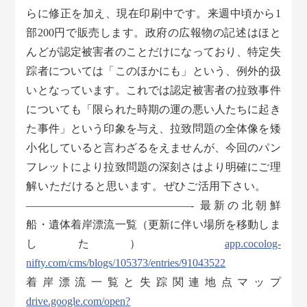
らに修正を加え、現在印刷中です。来週中頃から1
部200円で販売します。政府の広報物の記述はほと
んどが認定被害者のことだけになっており、特定失
踪者については「このほかにも」という、例外的扱
いとなっています。これでは認定被害者の拉致事件
についても「限られた時期の運の悪い人たちに起き
た事件」という印象を与え、拉致問題の全体像を矮
小化していると言わざるをえませんが、今回のパン
フレットにより拉致問題の深刻さはより明確にご理
解いただけると思います。ぜひご活用下さい。
———————————————- 最新の北朝鮮
船・遺体着岸漂流一覧（更新に伴い場所を移動しま
した）
app.cocolog-
nifty.com/cms/blogs/105373/entries/91043522
着岸漂流一覧と失踪関連地点マップ
drive.google.com/open?