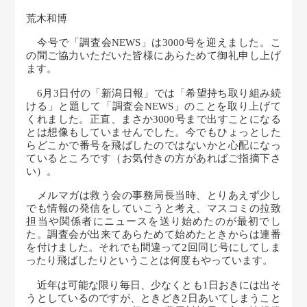
荒木和博
今号で「調査会NEWS」は3000号を迎えました。こ
の間ご協力いただいた皆様にあらためて御礼申し上げ
ます。
6月3日付の「新潟日報」では「希望持ち取り組み続
ける」と題して「調査会NEWS」のことを取り上げて
くれました。正直、まさか3000号まで出すことになる
とは想像もしていませんでした。今でもひょっとした
らどこかで番号を飛ばしたのではないかと心配になっ
ているところです（お気付きの方があればご指摘下さ
い）。
メルマガは救う会の事務局長当時、とりあえず少し
でも情報の発信をしていこうと考え、マスコミの拉致
担当や関係者にニュースを送り始めたのが最初でし
た。調査会が出来てあらためて始めたときからは連番
を付けました。それでも間違って2回同じ号にしてしま
ったり飛ばしたりということは何度もやっています。
近年は可能な限り毎日、少なくとも1日おきには出そ
うとしているのですが、ときどき2日あいてしまうこと