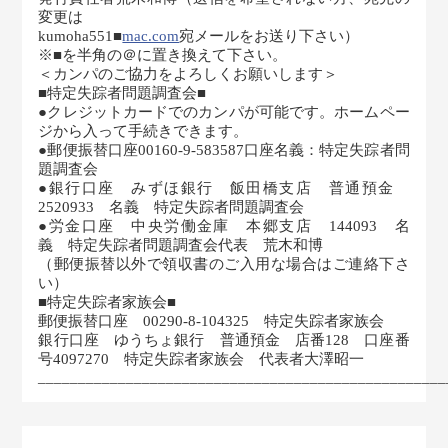
変更は
kumoha551■
mac.com
宛メールをお送り下さい）
※■を半角の＠に置き換えて下さい。
＜カンパのご協力をよろしくお願いします＞
■特定失踪者問題調査会■
●クレジットカードでのカンパが可能です。ホームペー
ジから入って手続きできます。
●郵便振替口座00160-9-583587口座名義：特定失踪者問
題調査会
●銀行口座 みずほ銀行 飯田橋支店 普通預金
2520933 名義 特定失踪者問題調査会
●労金口座 中央労働金庫 本郷支店 144093 名
義 特定失踪者問題調査会代表 荒木和博
（郵便振替以外で領収書のご入用な場合はご連絡下さ
い）
■特定失踪者家族会■
郵便振替口座 00290-8-104325 特定失踪者家族会
銀行口座 ゆうちょ銀行 普通預金 店番128 口座番
号4097270 特定失踪者家族会 代表者大澤昭一
___________________________________________________