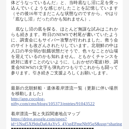
体どうなっているんだ」と、当時底なし沼に足を突っ
込んでいくような感じがしたことを記憶しています
（その後16年でまだこんな状態なのですから、やはり
「底なし沼」だったのかも知れません）。
底なし沼の底を探る、ほとんど無謀な試みはこれか
らも続きます。昨日のNEWSで村尾が書いていたよう
に、調査会にもサイバー攻撃が行われました。救う会
のサイトも改ざんされたりしています。北朝鮮の中は
人口の半分弱が飢餓状態だそうで、色々なことが山場
を迎えているのかも知れません。ともかくチャンスを
絶対に逃すことのないように、しおかぜの電波1秒、調
査会NEWSの1文字も弾丸のつもりでこれからも闘って
参ります。引き続きご支援よろしくお願いします。
———————————————-
最新の北朝鮮船・遺体着岸漂流一覧（更新に伴い場所
を移動しました）
http://app.cocolog-
nifty.com/cms/blogs/105373/entries/91043522
着岸漂流一覧と失踪関連地点マップ
https://drive.google.com/open?
id=1Nsd5Xf9dqDa6AsYv5_4VspEFmeNh95qS&usp=sharing
■■■■■■■■■■■■■■■■■■■■■■■■■■■■■■■■