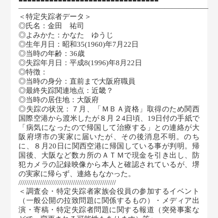
――――――――――――――――――――――――――
＜特定失踪者データ＞
◎氏名：金田 祐司
◎よみかた：かなた ゆうじ
◎生年月日：昭和35(1960)年7月22日
◎当時の年齢：36歳
◎失踪年月日：平成8(1996)年8月22日
◎特徴：
◎当時の身分：直前まで大阪府職員
◎最終失踪関連地点：近畿？
◎当時の居住地：大阪府
◎失踪の状況：７月、「ＭＢＡ資格」取得のため関西
国際空港から渡米したが８月２4日頃、19日付の手紙で
「病気になったので帰国して治療する」との連絡が大
阪府堺市の実家に届いたが、その後消息不明。のち
に、８月20日に関西空港に帰国している事が判明。帰
国後、大阪など数カ所のＡＴＭで現金を引き出し、防
犯カメラの記録映像から本人と確認されているが、堺
の実家に帰らず、連絡もなかった。
//////////////////////////////////////////////////
＜調査会・特定失踪者家族会役員の参加するイベント
（一般公開の拉致問題に関係するもの）・メディア出
演・寄稿・特定失踪者問題に関する報道（突発事案な