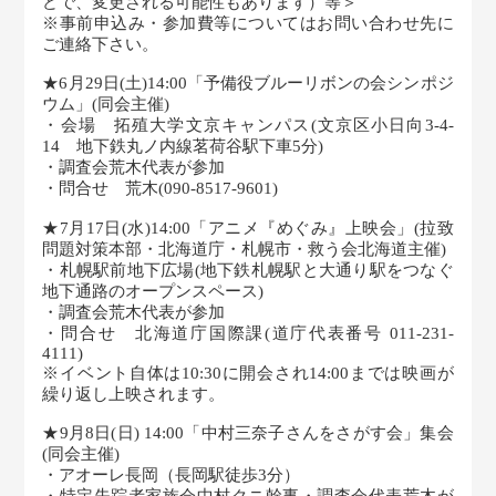
どで、変更される可能性もあります）等＞
※事前申込み・参加費等についてはお問い合わせ先に
ご連絡下さい。
★6月29日(土)14:00「予備役ブルーリボンの会シンポジ
ウム」(同会主催)
・会場 拓殖大学文京キャンパス(文京区小日向3-4-
14 地下鉄丸ノ内線茗荷谷駅下車5分)
・調査会荒木代表が参加
・問合せ 荒木(090-8517-9601)
★7月17日(水)14:00「アニメ『めぐみ』上映会」(拉致
問題対策本部・北海道庁・札幌市・救う会北海道主催)
・札幌駅前地下広場(地下鉄札幌駅と大通り駅をつなぐ
地下通路のオープンスペース)
・調査会荒木代表が参加
・問合せ 北海道庁国際課(道庁代表番号 011-231-
4111)
※イベント自体は10:30に開会され14:00までは映画が
繰り返し上映されます。
★9月8日(日) 14:00「中村三奈子さんをさがす会」集会
(同会主催)
・アオーレ長岡（長岡駅徒歩3分）