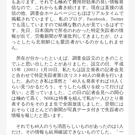
もあります。それでも極めて費用対効果の良い情報発
信なので、これからも書き続けます。現在は直接の送
信の他、調査会ホームページにもほぼリアルタイムで
掲載されていますし、私のブログ、Facebook、Twitter
でも流していますので結構な数の人が見ているはずで
す。先日、日本国内で所在のわかった特定失踪者の情
報が出て、労働新聞が早速批判してきましたが、ひょ
っとしたら北朝鮮にも愛読者がいるのかもしれませ
ん。
所在が分かったといえば、調査会設立のときのこと
でふと思い出したことがありました。設立の日、平成
15年（2003）1月10日、私たちは設立発表の記者会見
と合わせて特定失踪者第1次リスト40人の発表を行いま
した。あのとき私は漠然と「40人も発表すれば10人く
らい見つかるだろう。そうしたら残りを絞って行けば
良い」と思っていました。この日の記者会見への関心
は極めて高く、NHKは特番を組んで私が一人ひとり発
表するのをそのまま生で全国放送しました。翌朝には
おそらくほとんどの新聞が写真データ付きで失踪者の
情報を報じたと思います。
それでも40人のうち消息らしいものがあったのは1人
だけ。その情報も結局確認できないものでした。「一