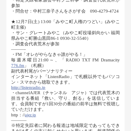
・特定失踪者家族会中村クニ幹事・調査会代表荒木が
参加
・問合せ：中村三奈子さんをさがす会 090-4279-4724
★12月7日(土) 13:00「みやこ町人権のつどい」(みやこ
町主催)
・サン・グレートみやこ（みやこ町役場斜向かい 福岡
県みやこ町勝山黒田86-1 0930-32-5540）
・調査会代表荒木が参加
———-
・FM「オレがやらなきゃ誰がやる！」
毎週木曜日21:00～、「RADIO TXT FM Dramacity
776.fm
」（札幌）
副代表村尾がパーソナリティー
インターネット「ListenRadio」で札幌以外でもパソコ
ン・スマホから聴取できます。
http://listenradio.jp
・channelAJER（チャンネル アジャ）では代表荒木の
担当する番組『救い、守り、創る』を送信していま
す。会員制ですが1回30分の番組の前半は無料で視聴し
ていただけます。
http：//
ajer.jp
———–
※特定失踪者に関わる報道は地域限定であってもでき
るだけ多くの方に知らせたいと思います。報道関係の