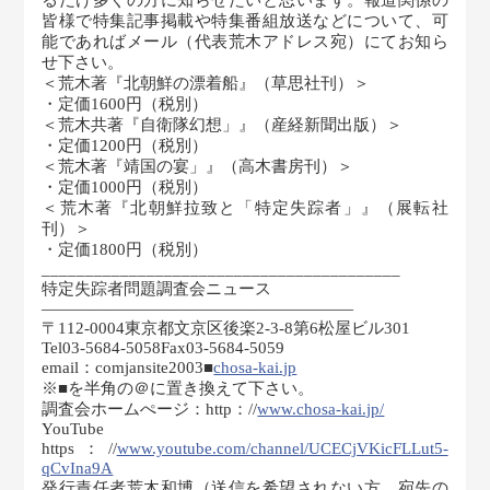
皆様で特集記事掲載や特集番組放送などについて、可
能であればメール（代表荒木アドレス宛）にてお知ら
せ下さい。
＜荒木著『北朝鮮の漂着船』（草思社刊）＞
・定価1600円（税別）
＜荒木共著『自衛隊幻想」』（産経新聞出版）＞
・定価1200円（税別）
＜荒木著『靖国の宴」』（高木書房刊）＞
・定価1000円（税別）
＜荒木著『北朝鮮拉致と「特定失踪者」』（展転社
刊）＞
・定価1800円（税別）
_________________________________________
特定失踪者問題調査会ニュース
———————————————————
〒112-0004東京都文京区後楽2-3-8第6松屋ビル301
Tel03-5684-5058Fax03-5684-5059
email：comjansite2003■
chosa-kai.jp
※■を半角の＠に置き換えて下さい。
調査会ホームぺージ：http：//
www.chosa-kai.jp/
YouTube
https：//
www.youtube.com/channel/UCECjVKicFLLut5-
qCvIna9A
発行責任者荒木和博（送信を希望されない方、宛先の