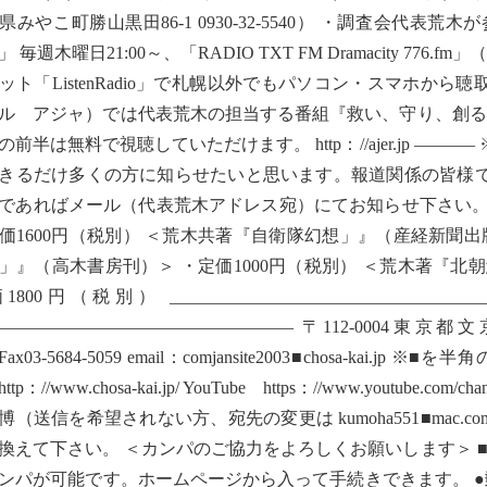
県みやこ町勝山黒田86-1 0930-32-5540） ・調査会代表
」 毎週木曜日21:00～、「RADIO TXT FM Dramacity 7
ット「ListenRadio」で札幌以外でもパソコン・スマホから
ル アジャ）では代表荒木の担当する番組『救い、守り、創る
の前半は無料で視聴していただけます。 http：//ajer.jp 
きるだけ多くの方に知らせたいと思います。報道関係の皆様
であればメール（代表荒木アドレス宛）にてお知らせ下さい。
価1600円（税別） ＜荒木共著『自衛隊幻想」』（産経新聞出版
」』（高木書房刊）＞ ・定価1000円（税別） ＜荒木著『北
1800円（税別） ____________________________
————————————————— 〒112-0004東京都文京区後楽
8Fax03-5684-5059 email：comjansite2003■chosa-
tp：//www.chosa-kai.jp/ YouTube https：//www.youtube.com
博（送信を希望されない方、宛先の変更は kumoha551■mac
換えて下さい。 ＜カンパのご協力をよろしくお願いします＞ ■
ンパが可能です。ホームページから入って手続きできます。 ●郵便振替