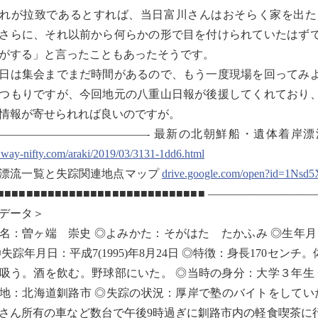
が拉致であるとすれば、当日富川さんはおそらく家を出た
さらに、それ以前から何らかの形で目を付けられていたはず
がする」と言ったこともあったそうです。
は集会までまだ時間があるので、もう一度現場を回ってみよ
つもりですが、今回地元の八重山日報が後援してくれており
情報が寄せられれば良いのですが。
—————————————- 最新の北朝鮮船・遺体着岸
.way-nifty.com/araki/2019/03/3131-1dd6.html
漂流一覧と失踪関連地点マップ
drive.google.com/open?id=1Ns
■■■■■■■■■■■■■■■■■■■■■■■■■■■■■■ ―――――
データ＞
名：曽ヶ端 崇史 ◎よみかた：そがはた たかふみ ◎生年月日：昭和
◎失踪年月日：平成7(1995)年8月24日 ◎特徴：身長170セ
吸う。酒を飲む。野球部にいた。 ◎当時の身分：大学３年生
地：北海道釧路市 ◎失踪の状況：厚岸で塾のバイトをしてい
さん所有の車など数台で午後9時過ぎに釧路市内の軽食喫茶に