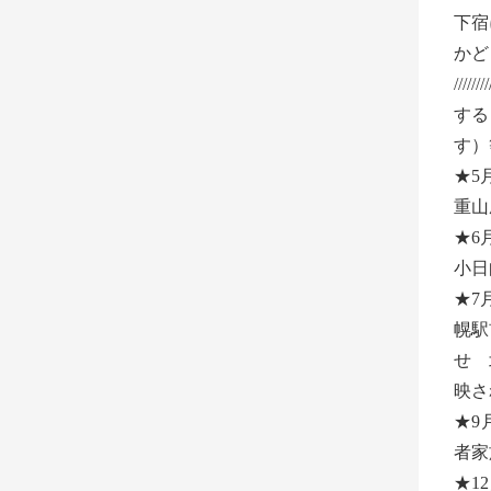
下宿
かど
///
する
す）
★5
重山
★6
小日
★7
幌駅
せ 
映さ
★9
者家
★1