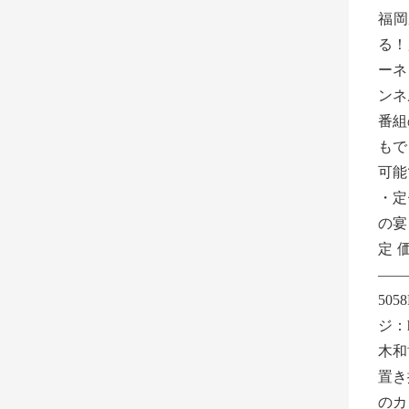
福岡
る！
ーネ
ンネ
番組
もで
可能
・定
の宴
定価
——
505
ジ：ht
木和
置き
のカ