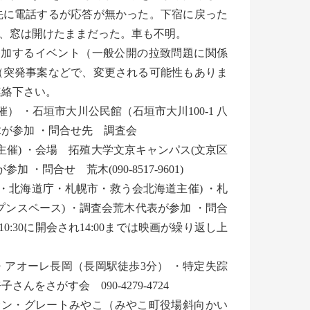
先に電話するが応答が無かった。下宿に戻った
、窓は開けたままだった。車も不明。
調査会・特定失踪者家族会役員の参加するイベント（一般公開の拉致問題に関係
（突発事案などで、変更される可能性もありま
連絡下さい。
） ・石垣市大川公民館（石垣市大川100-1 八
が参加 ・問合せ先 調査会
会主催) ・会場 拓殖大学文京キャンパス(文京区
・問合せ 荒木(090-8517-9601)
本部・北海道庁・札幌市・救う会北海道主催) ・札
ンスペース) ・調査会荒木代表が参加 ・問合
は10:30に開会され14:00までは映画が繰り返し上
) ・アオーレ長岡（長岡駅徒歩3分） ・特定失踪
さがす会 090-4279-4724
) ・サン・グレートみやこ（みやこ町役場斜向かい