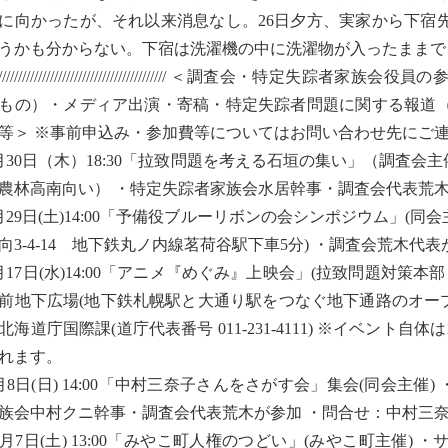
に向かったが、それ以来消息なし。26日夕方、実家から下宿
うかも分からない。下宿は洗濯機の中に洗濯物が入ったままで
/////////////////////////////////////////////// ＜
もの）・メディア出演・寄稿・特定失踪者問題に関する報道
等＞ ※事前申込み・参加費等についてはお問い合わせ先にご
月30日（木）18:30「拉致問題を考える石垣の集い」（調査会主催
農林高南向い） ・特定失踪者家族会水居幹事・調査会代表荒木
月29日(土)14:00「予備役ブルーリボンの会シンポジウム」(同
向3-4-14 地下鉄丸ノ内線茗荷谷駅下車5分) ・調査会荒木代表が参加 
月17日(水)14:00「アニメ『めぐみ』上映会」(拉致問題対策
前地下広場(地下鉄札幌駅と大通り駅をつなぐ地下通路のオープ
北海道庁国際課(道庁代表番号 011-231-4111) ※イベント自体
れます。
月8日(日) 14:00「中村三奈子さんをさがす会」集会(同会主催
族会中村クニ幹事・調査会代表荒木が参加 ・問合せ：中村三奈子さんを
2月7日(土) 13:00「みやこ町人権のつどい」(みやこ町主催