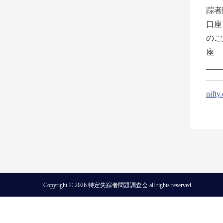
踪者
口座
のご
座 
____
———
nifty
Copyright © 2026 特定失踪者問題調査会 all rights reserved.