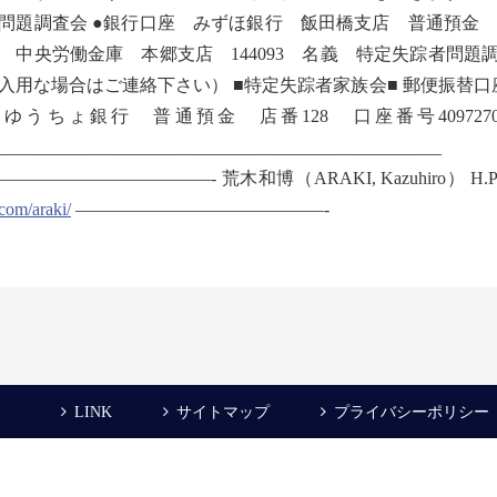
問題調査会 ●銀行口座 みずほ銀行 飯田橋支店 普通預金 25
 中央労働金庫 本郷支店 144093 名義 特定失踪者問題
入用な場合はご連絡下さい） ■特定失踪者家族会■ 郵便振替口座 00
ゆうちょ銀行 普通預金 店番128 口座番号4097
__________________________________________________
———————————- 荒木和博（ARAKI, Kazuhiro） H.P. 09
.com/araki/
——————————————-
LINK
サイトマップ
プライバシーポリシー