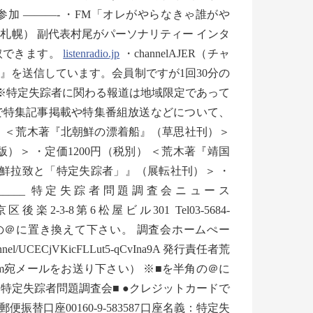
荒木が参加 ———- ・FM「オレがやらなきゃ誰がや
76.fm」（札幌） 副代表村尾がパーソナリティー インタ
聴取できます。
listenradio.jp
・channelAJER（チャ
』を送信しています。会員制ですが1回30分の
———– ※特定失踪者に関わる報道は地域限定であって
で特集記事掲載や特集番組放送などについて、
 ＜荒木著『北朝鮮の漂着船』（草思社刊）＞
）＞ ・定価1200円（税別） ＜荒木著『靖国
朝鮮拉致と「特定失踪者」』（展転社刊）＞ ・
_____________ 特定失踪者問題調査会ニュース
2-3-8第6松屋ビル301 Tel03-5684-
kai.jp ※■を半角の＠に置き換えて下さい。 調査会ホームぺー
/channel/UCECjVKicFLLut5-qCvIna9A 発行責任者荒
.com宛メールをお送り下さい） ※■を半角の＠に
特定失踪者問題調査会■ ●クレジットカードで
口座00160-9-583587口座名義：特定失