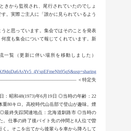
ときから監視され、尾行されていたのでしょ
です。実際ご主人に「誰かに見られているよう
うと思っています。集会ではそのことを発表
、何度も集会について報じてくれています。新
漂流一覧（更新に伴い場所を移動しました）
d5Xf9dqDa6AsYv5_4VspEFmeNh95qS&usp=sharing
――――――――――――――――――――― ＜特定失
48(1973)年6月19日 ◎当時の年齢：22
ンチ。体重80キロ。高校時代山岳部で登山が趣味。煙
 ◎最終失踪関連地点：北海道釧路市 ◎当時の
た。仕事の終了後バイト先の仲間と8人位で曽
行く。そこを出てから後輩らを車から降ろして