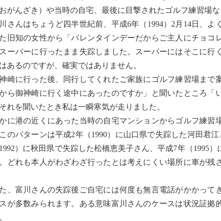
おがんざき）や当時の自宅、最後に目撃されたゴルフ練習場な
さんはちょうど四半世紀前、平成6年（1994）2月14日、
た旧知の女性から「バレンタインデーだからご主人にチョコ
スーパーに行ったまま失踪しました。スーパーにはそこに行
はあるのですが、確実ではありません。
崎に行った後、同行してくれたご家族にゴルフ練習場まで案
から御神崎に行く途中にあったのですか」と聞いたところ「
それを聞いたとき私は一瞬寒気が走りました。
に港の近くにあった当時の自宅マンションからゴルフ練習場
このパターンは平成2年（1990）に山口県で失踪した河田君
1992）に秋田県で失踪した松橋恵美子さん、平成7年（199
。どれも本人がわざわざ行ったとは考えにくい場所に車が残
、富川さんの失踪後ご自宅には何度も無言電話がかかってき
スが多数みられます。ある意味富川さんのケースは状況証拠
。