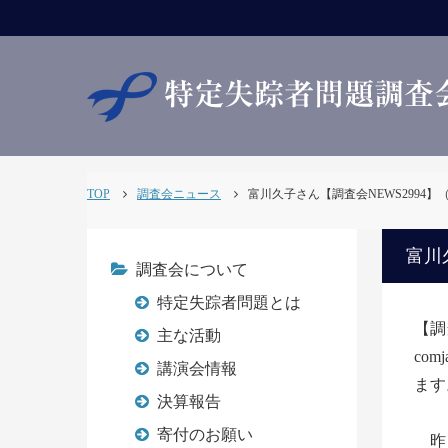
TOP
調査会ニュース
富川久子さん【調査会NEWS2994】（R0
富川久
調査会について
特定失踪者問題とは
【調
主な活動
com
講演会情報
ます
決算報告
荒
寄付のお願い
昨日