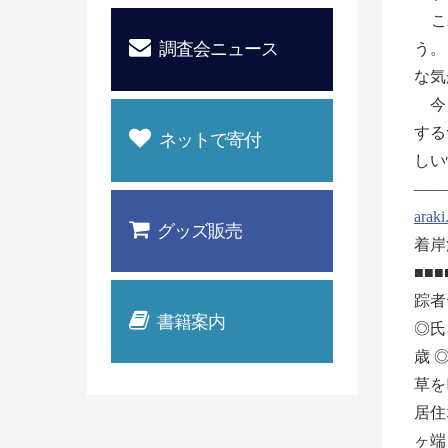
これ
調査会ニュース
う。
な気
今日
する
ネットで寄付
しい
——
araki
グッズ販売
着岸
■■
踪者
書籍案内
◎氏
歳 
草を
居住
ヶ端