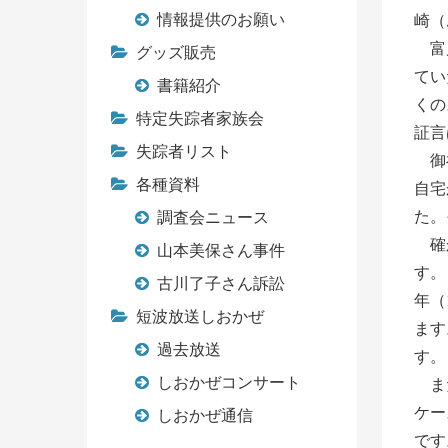
情報提供のお願い
崎（
富川
グッズ販売
てい
書籍紹介
くの
特定失踪者家族会
証言
失踪者リスト
御神
各種資料
自宅
た。
調査会ニュース
確か
山本美保さん事件
す。
古川了子さん訴訟
年（
短波放送しおかぜ
ます
過去放送
す。
しおかぜコンサート
また
ケー
しおかぜ通信
です