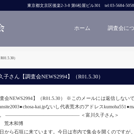
東京都文京区後楽2-3-8 第6松屋ビル301 tel:03-5684-5058 fa
ホーム
調査会に
1.5.30）
子さん【調査会NEWS2994】（R01.5.30）
査会NEWS2994】（R01.5.30） ※このメールには返信
jansite2003●chosa-kai.jpないし代表荒木のアドレスkumo
。 ———————————————– ＜富川久子さん＞
木和博
から石垣に来ています。今日は市内で集会を開くのですが、