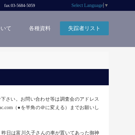
Select Language
▼
x:03-5684-5059
ついて
各種資料
失踪者リスト
しないで下さい。お問い合わせ等は調査会のアドレス
ha551●mac.com（●を半角の＠に変える）までお願いし
昨日は富川久子さんの車が置いてあった御神