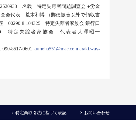
20933 名義 特定失踪者問題調査会 ●労金
調査会代表 荒木和博 （郵便振替以外で領収書
290-8-104325 特定失踪者家族会 銀行口
270 特定失踪者家族会 代表者大澤昭一
0-8517-9601
kumoha551@mac.com
araki.way-
特定商取引法に基づく表記
お問い合わせ