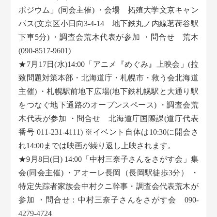
ポジウム」(同会主催) ・会場 拓殖大学文京キャン
パス(文京区小日向3-4-14 地下鉄丸ノ内線茗荷谷駅
下車5分) ・調査会荒木代表が参加 ・問合せ 荒木
(090-8517-9601)
★7月17日(水)14:00「アニメ『めぐみ』上映会」(拉
致問題対策本部・北海道庁・札幌市・救う会北海道
主催) ・札幌駅前地下広場(地下鉄札幌駅と大通り駅
をつなぐ地下通路のオープンスペース) ・調査会荒
木代表が参加 ・問合せ 北海道庁国際課(道庁代表
番号 011-231-4111) ※イベント自体は10:30に開会さ
れ14:00までは映画が繰り返し上映されます。
★9月8日(日) 14:00「中村三奈子さんをさがす会」集
会(同会主催) ・アオーレ長岡（長岡駅徒歩3分） ・
特定失踪者家族会中村クニ幹事・調査会代表荒木が
参加 ・問合せ：中村三奈子さんをさがす会 090-
4279-4724