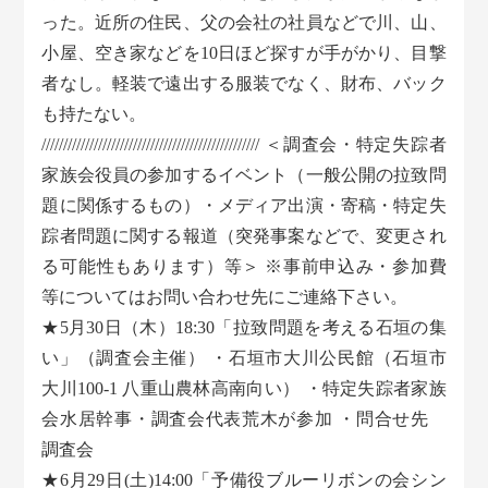
った。近所の住民、父の会社の社員などで川、山、
小屋、空き家などを10日ほど探すが手がかり、目撃
者なし。軽装で遠出する服装でなく、財布、バック
も持たない。
////////////////////////////////////////////////// ＜調査会・特定失踪者
家族会役員の参加するイベント（一般公開の拉致問
題に関係するもの）・メディア出演・寄稿・特定失
踪者問題に関する報道（突発事案などで、変更され
る可能性もあります）等＞ ※事前申込み・参加費
等についてはお問い合わせ先にご連絡下さい。
★5月30日（木）18:30「拉致問題を考える石垣の集
い」（調査会主催） ・石垣市大川公民館（石垣市
大川100-1 八重山農林高南向い） ・特定失踪者家族
会水居幹事・調査会代表荒木が参加 ・問合せ先
調査会
★6月29日(土)14:00「予備役ブルーリボンの会シン