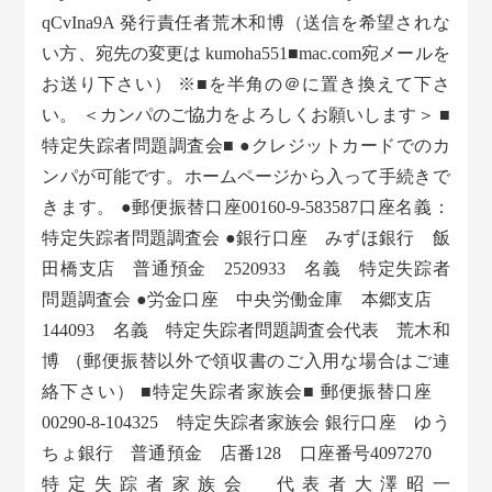
qCvIna9A 発行責任者荒木和博（送信を希望されな
い方、宛先の変更は kumoha551■mac.com宛メールを
お送り下さい） ※■を半角の＠に置き換えて下さ
い。 ＜カンパのご協力をよろしくお願いします＞ ■
特定失踪者問題調査会■ ●クレジットカードでのカ
ンパが可能です。ホームページから入って手続きで
きます。 ●郵便振替口座00160-9-583587口座名義：
特定失踪者問題調査会 ●銀行口座 みずほ銀行 飯
田橋支店 普通預金 2520933 名義 特定失踪者
問題調査会 ●労金口座 中央労働金庫 本郷支店
144093 名義 特定失踪者問題調査会代表 荒木和
博 （郵便振替以外で領収書のご入用な場合はご連
絡下さい） ■特定失踪者家族会■ 郵便振替口座
00290-8-104325 特定失踪者家族会 銀行口座 ゆう
ちょ銀行 普通預金 店番128 口座番号4097270
特定失踪者家族会 代表者大澤昭一