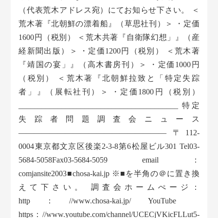
（代表荒木アドレス宛）にてお知らせ下さい。 ＜
荒木著『北朝鮮の漂着船』（草思社刊）＞ ・定価
1600円（税別） ＜荒木共著『自衛隊幻想」』（産
経新聞出版）＞ ・定価1200円（税別） ＜荒木著
『靖国の宴」』（高木書房刊）＞ ・定価1000円
（税別） ＜荒木著『北朝鮮拉致と「特定失踪
者」』（展転社刊）＞ ・定価1800円（税別）
_________________________________________ 特定
失踪者問題調査会ニュース
——————————————————— 〒112-
0004東京都文京区後楽2-3-8第6松屋ビル301 Tel03-
5684-5058Fax03-5684-5059 email：
comjansite2003■chosa-kai.jp ※■を半角の＠に置き換
えて下さい。 調査会ホームぺージ：
http：//www.chosa-kai.jp/ YouTube
https：//www.youtube.com/channel/UCECjVKicFLLut5-