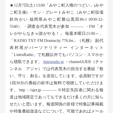
★12月7日(土) 13:00「みやこ町人権のつどい」(みや
こ町主催) ・サン・グレートみやこ（みやこ町役場
斜向かい 福岡県みやこ町勝山黒田86-1 0930-32-
5540） ・調査会代表荒木が参加 ———- ・FM「オ
レがやらなきゃ誰がやる！」 毎週木曜日21:00～、
「RADIO TXT FM Dramacity 776.fm」（札幌） 副代
表村尾がパーソナリティー インターネット
「ListenRadio」で札幌以外でもパソコン・スマホか
ら聴取できます。
listenradio.jp
・channelAJER（チャ
ンネル アジャ）では代表荒木の担当する番組『救
い、守り、創る』を送信しています。会員制ですが
1回30分の番組の前半は無料で視聴していただけま
す。 http：//ajer.jp ———– ※特定失踪者に関わる報
道は地域限定であってもできるだけ多くの方に知ら
せたいと思います。報道関係の皆様で特集記事掲載
や特集番組放送などについて、可能であればメール