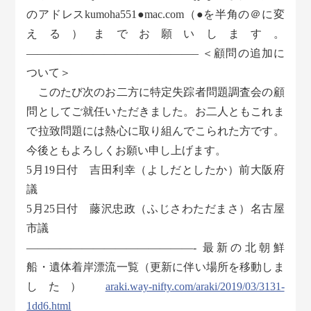
のアドレスkumoha551●mac.com（●を半角の＠に変
える）までお願いします。
———————————————– ＜顧問の追加に
ついて＞
このたび次のお二方に特定失踪者問題調査会の顧
問としてご就任いただきました。お二人ともこれま
で拉致問題には熱心に取り組んでこられた方です。
今後ともよろしくお願い申し上げます。
5月19日付 吉田利幸（よしだとしたか）前大阪府
議
5月25日付 藤沢忠政（ふじさわただまさ）名古屋
市議
———————————————- 最新の北朝鮮
船・遺体着岸漂流一覧（更新に伴い場所を移動しま
した）
araki.way-nifty.com/araki/2019/03/3131-
1dd6.html