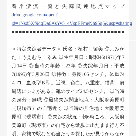
着岸漂流一覧と失踪関連地点マップ
drive.google.com/open?
id=1Nsd5Xf9dqDa6AsYv5_4VspEFmeNh95qS&usp=sharing
■■■■■■■■■■■■■■■■■■■■■■■■■■■■■■■■
―――――――――――――――――――――――――
＜特定失踪者データ＞ 氏名：植村 留美 ◎よみか
た：うえむら るみ ◎生年月日：昭和46(1971)年7
月14日 ◎当時の年齢：23年 ◎失踪年月日：平成
7(1995)年3月26日 ◎特徴：身長165センチ。体重74
キロ。血液型Ｂ型。近視。色白。八重歯。猫背。肩
周辺にシミがある。靴のサイズ24.5センチ。 ◎当時
の身分：無職 ◎最終失踪関連地点：大阪府美原町
（現堺市）の自宅近く ◎当時の居住地：大阪府美
原町（現堺市） ◎失踪の状況：朝6時ごろ、大阪府
美原町（現堺市）の自宅から散歩に出たまま行方不
明。家族で駅など心当たりを探したが見つからなか