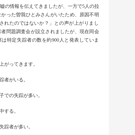
嘘の情報を伝えてきまし
たが、一方で5人の拉
なかった曽我ひとみさんがいた
ため、原因不明
されたのではないか？」
との声が上がりまし
踪者問題調査会が設立されましたが、
現在同会
察は特定失踪者の数を約900人と発表していま
上がってきます。
踪
者がいる。
親子での失踪が多い。
中する。
失踪者が多い。