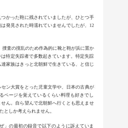
見つかった鞄に残
されていましたが、ひとつ手
鞄は発見された時濡れていませんでしたが、
12
、
捜査の撹乱のため作為的に靴と鞄が浜に置か
件は特定失踪者で多数起きています
。
特定失踪
私達家族はきっと北朝鮮で生きている、と信じ
ルセン大賞をとった児童文学や、日本の古典が
るページを
覚えているくらい料理も好きでし
ません。
自ら望んで北朝鮮へ行くとも思えませ
たと
しか考えられません。
ぜ」の最初の録音で以下のように訴えていま