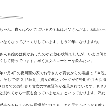
//////////////////////
///
ちゃん、貴女は今どこにいるの？私はお父さんだよ。
秋田正一
いなくなってびっくりしています。もう20年になりますね。
さんも始めは何があったのかと放心状態でしたが、
いまは何
くして
待っています。早く貴女のコーヒーを飲みたい。
85年12月4日の夜川西の家でお母さんが貴女からの電話で
「今晩
。
そして翌12月5日朝、
貴女の靴とバッグが竹野町の弁天浜
0キロまでの急行券と貴女の学生
証等が発見されています。Ｋさ
と別れてから一度
も会っていません」といっております。
私た
返事をもらえるなら居場所だけでも、
また元気かどうかも教え