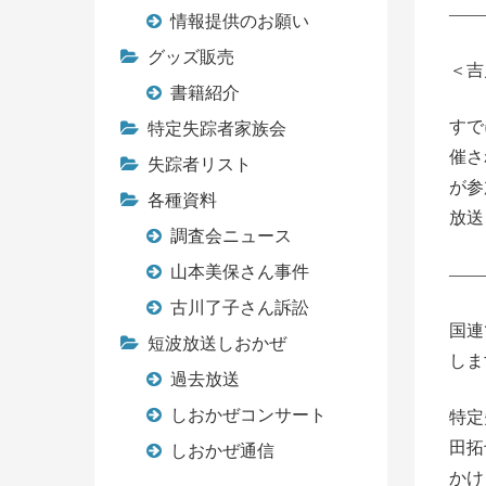
——
情報提供のお願い
グッズ販売
＜吉
書籍紹介
すで
特定失踪者家族会
催さ
失踪者リスト
が参
各種資料
放送
調査会ニュース
山本美保さん事件
――
古川了子さん訴訟
国連
短波放送しおかぜ
しま
過去放送
しおかぜコンサート
特定
田拓
しおかぜ通信
かけ