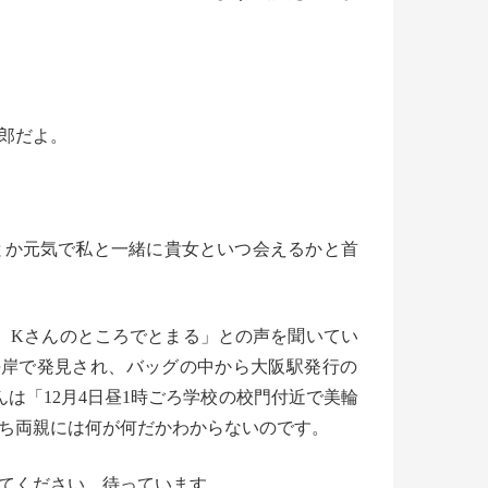
郎だよ。
とか元気で私と一緒に貴女といつ会えるかと首
、Kさんのところでとまる」との声を聞いてい
海岸で発見され、
バッグの中から大阪駅発行の
んは「
12月4日昼1時ごろ学校の校門付近で美輪
ち両親には何が何だかわからないのです。
てください。待っています。