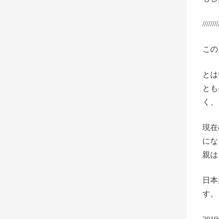
////////
この
とは
とも
く、
現在
にな
親は
日本
す。