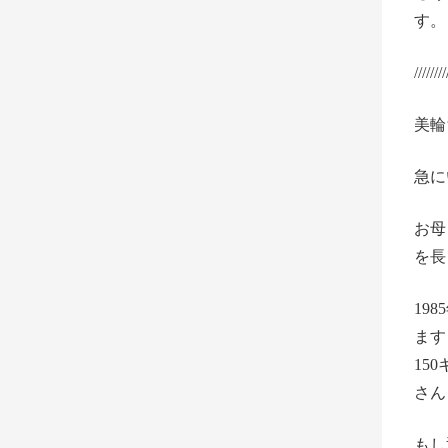
す。
////////
美輪
急に
お母
を長
19
ます
15
さん
もし