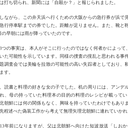
は打ち切られ、新聞には「自殺か？」と報じられました。
しながら、
この弁天浜へ行くための大阪からの急行券が浜で
急行停車駅までの券でした。
距離が足りません。また、
靴と
日の早朝には雨が降っていたのです。
3つの事実は、
本人がそこに行ったのではなく何者かによって
いた可能性を示し
ています。
同様の捜査の撹乱と思われる事
題調査会では美輪を拉致の可能性の高い失踪者として
おり、
ます。
、読書と料理の好きな女の子でした。机の周りには、
アンデ
れ、
母の持っていた料理本の目的の料理のレシピが載ってい
北朝鮮には何の関係もなく、
興味を持っていたわけでもあり
先程述べた偽装工作から考えて無理矢理北朝鮮に連れていかれ
13年前になりますが、父は北朝鮮へ向けた短波放送「
しおか