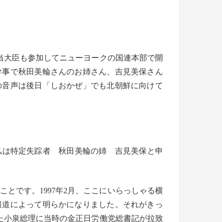
当大臣も参加してニューヨークの国連本部で開
幹事で秋田美輪さん
のお姉さん、吉見美保さん
の音声は後日「
しおかぜ」でも北朝鮮に向けて
私は特定失踪者 秋田美輪の姉 吉見美保と申
ことです。1997年2月、
ここにいらっしゃる横
報道によって明らかになりました。
それがきっ
朝した小泉総理に当時の金正日労働党総書記が
拉致