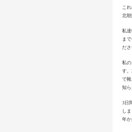
これ
北朝
私達
まで
ださ
私の
す。
で靴
知ら
3日
しま
年か