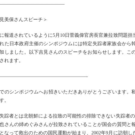
————————
—————–
見美保さんスピーチ＞
に報道されているように5月10日菅義偉官房長官兼拉致問題
担
れた日本政府
主催のシンポジウムには特定失踪者家族会から
加しました。
以下吉見さんのスピーチをお知らせします。こ
されます。
――――――――――――――――――-
でのシンポジウムへお招きいただきありがとうございます。
す。
失踪者とは北朝鮮による拉致の可能性の排除できない失踪者の
也さんの姉めぐみさんが拉致されている
ことが国会の質問と
となって救出のための国民運動が始まり、
2002年9月に訪