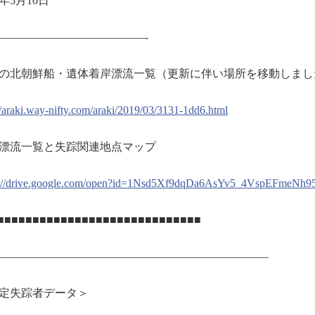
9年5月10日
————————
—————-
の北朝鮮船・遺体着岸漂流一覧（
更新に伴い場所を移動しまし
//araki.way-nifty.com/
araki/2019/03/3131-1dd6.html
漂流一覧と失踪関連地点マップ
://drive.google.com/open?
id=1Nsd5Xf9dqDa6AsYv5_
4VspEFmeNh95
■■■■■■■■■■■■■■■■■■■■■■■■■■■
■■
――――――――――――――――――――――――
定失踪者データ＞