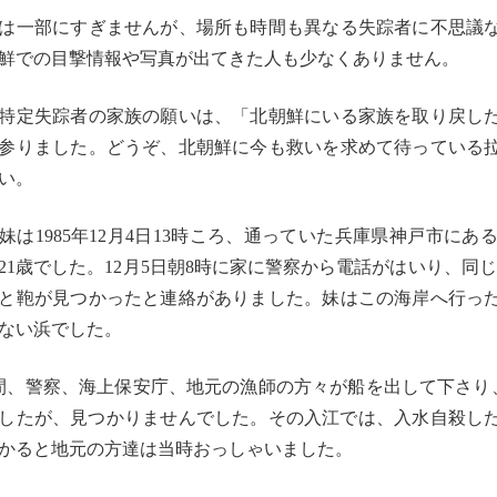
は一部にすぎませんが、
場所も時間も異なる失踪者に不思議
鮮での目撃情報や写真が出てきた人も少
なくありません。
特定失踪者の家族の願いは、「
北朝鮮にいる家族を取り戻し
参りました。どうぞ、
北朝鮮に今も救いを求めて待っている
い。
妹は1985年12月4日13時ころ、
通っていた兵庫県神戸市にあ
21歳でした。
12月5日朝8時に家に警察から電話がはいり、
同じ
と鞄が見つかったと連絡があ
りました。妹はこの海岸へ行っ
ない浜でした。
間、警察、海上保安庁、
地元の漁師の方々が船を出して下さり
したが、
見つかりませんでした。その入江では、入水自殺し
かると地元の方達は当時おっしゃいました。