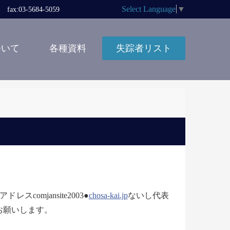
Select Language
▼
x:03-5684-5059
ついて
各種資料
失踪者リスト
comjansite2003
●
chosa-kai.jp
ないし代表
お願いします。