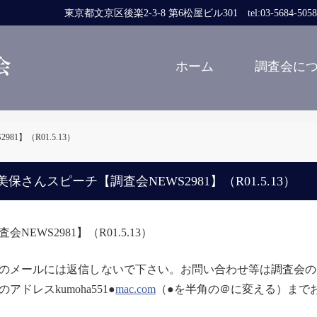
東京都文京区後楽2-3-8 第6松屋ビル301 tel:03-5684-5058 fa
ホーム
調査会に
1】（R01.5.13）
保さんスピーチ【調査会NEWS2981】（R01.5.13）
会NEWS2981】（R01.5.13）
のメールには返信しないで下さい。
お問い合わせ等は調査会のアドレス
のアドレスkumoh
a551●
mac.com
（●を半角の＠に変える）
まで