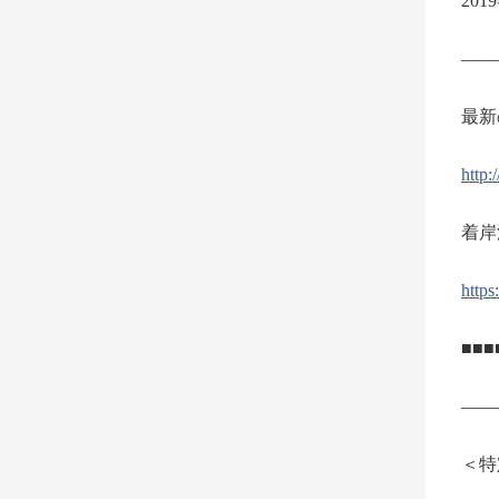
201
——
最新
http:
着岸
https
■■■
――
＜特