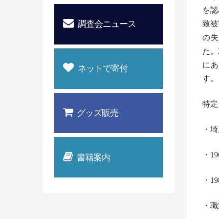
を認
調査会ニュース
致被
の失
た。
にあ
ネットで寄付
す。
特定
グッズ販売
・
埼
・1
書籍案内
・
1
・職