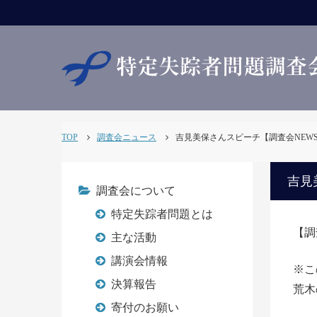
TOP
調査会ニュース
吉見美保さんスピーチ【調査会NEWS298
吉見美
調査会について
特定失踪者問題とは
【調査
主な活動
講演会情報
※こ
決算報告
荒木
寄付のお願い