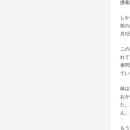
捜索
しか
前の
月5
この
れて
者問
てい
妹は
おか
た。
ん。
もう