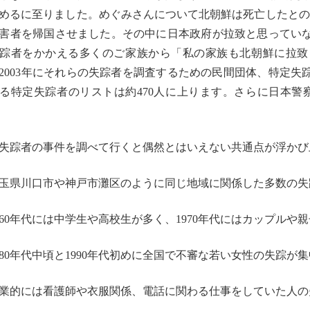
めるに至りました。
めぐみさんについて北朝鮮は死亡したとの
害者を帰国させました。
その中に日本政府が拉致と思ってい
踪者をかかえる多くのご家族から「
私の家族も北朝鮮に拉致
2003年にそれらの失踪者を調査するための民間団体、
特定失
る特定失踪者のリストは約470人に上ります。
さらに日本警
失踪者の事件を調べて行くと偶然とはいえない共通点が浮かび
玉県川口市や神戸市灘区のように同じ地域に関係した多数の失
960年代には中学生や高校生が多く、
1970年代にはカップルや
980年代中頃と1990年代初めに全国で不審な若い女性の失
踪が集
業的には看護師や衣服関係、電話に関わる仕事をしていた人の