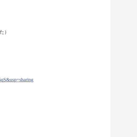
た）
qS&usp=sharing