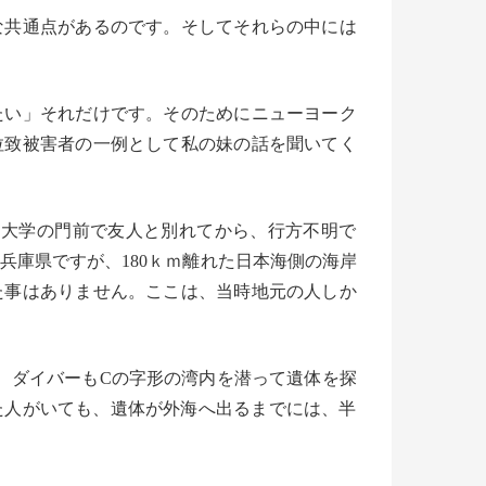
な共通点があるのです。
そしてそれらの中には
たい」それだけです。
そのためにニューヨーク
拉致被害者の一例として私の
妹の話を聞いてく
る大学の門前で友人と別れてから、
行方不明で
兵庫県ですが、
180ｋｍ離れた日本海側の海岸
た事はありません。ここは、
当時地元の人しか
、
ダイバーもCの字形の湾内を潜って遺体を探
た人がいても、
遺体が外海へ出るまでには、
半